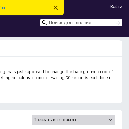
Войти
fox
.
С
к
р
П
ы
П
т
о
о
ь
и
и
э
с
т
с
к
о
к
у
в
е
д
о
hing thats just supposed to change the background color of
м
л
etting ridiculous. no im not waiting 30 seconds each time i
е
н
и
е