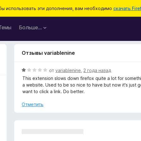
бы использовать эти дополнения, вам необходимо
скачать Fire
Темы
Больше…
Отзывы variablenine
О
от
variablenine
,
2 года назад
ц
This extension slows down firefox quite a lot for somet
е
a website. Used to be so nice to have but now it's just g
н
want to click a link. Do better.
е
н
Отметить
о
н
а
1
и