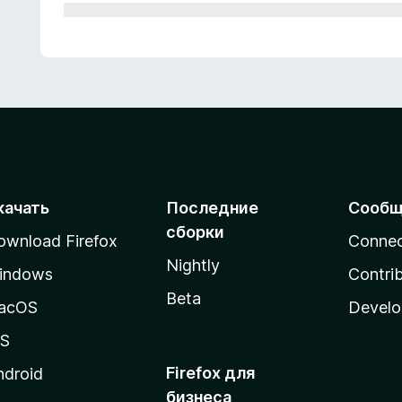
качать
Последние
Сообщ
сборки
ownload Firefox
Conne
Nightly
indows
Contri
Beta
acOS
Develo
OS
Firefox для
ndroid
бизнеса