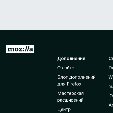
П
е
Дополнения
С
р
О сайте
D
е
й
Блог дополнений
W
т
для Firefox
m
и
Мастерская
н
i
расширений
а
A
д
Центр