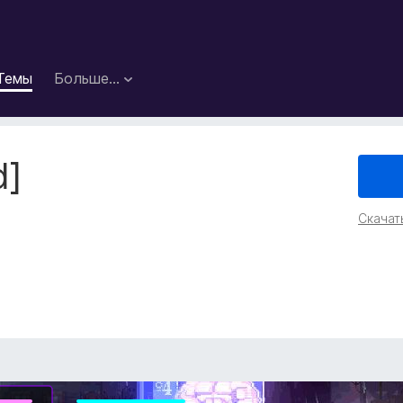
Темы
Больше…
d]
Скачат