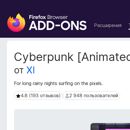
Д
о
Расширения
п
о
л
н
М
Cyberpunk [Animate
е
е
т
н
от
XI
а
и
д
я
а
For long rainy nights surfing on the pixels.
д
н
л
н
4.8 (193 отзывов)
2 948 пользователей
4.8 (193 отзывов)
2 948 пользователей
я
ы
б
е
р
р
а
а
с
у