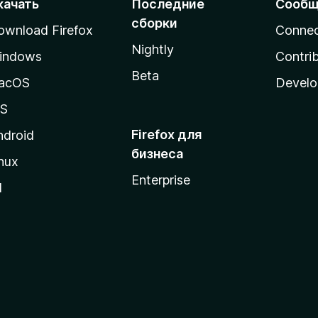
качать
Последние
Сообщ
сборки
ownload Firefox
Conne
Nightly
indows
Contri
Beta
acOS
Develo
OS
Firefox для
ndroid
бизнеса
nux
Enterprise
l