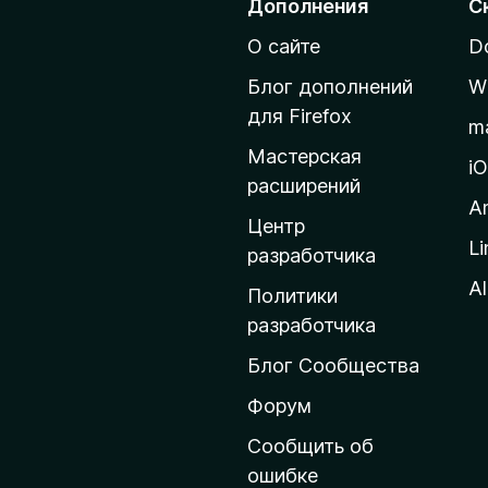
Дополнения
С
р
О сайте
D
е
й
Блог дополнений
W
т
для Firefox
m
и
Мастерская
н
i
расширений
а
A
д
Центр
Li
о
разработчика
м
Al
Политики
а
разработчика
ш
Блог Сообщества
н
ю
Форум
ю
Сообщить об
с
ошибке