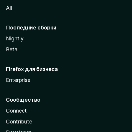
z
All
i
l
l
Последние сборки
a
Nightly
Beta
Firefox для бизнеса
Enterprise
Сообщество
Connect
Contribute