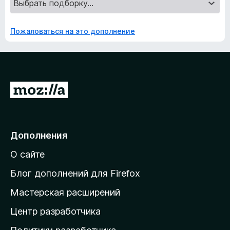
Пожаловаться на это дополнение
П
е
р
е
Дополнения
й
О сайте
т
и
Блог дополнений для Firefox
н
Мастерская расширений
а
Центр разработчика
д
о