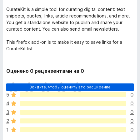
CurateKit is a simple tool for curating digital content: text
snippets, quotes, links, article recommendations, and more.
You get a standalone website to publish and share your
curated content. You can also send email newsletters.
This firefox add-on is to make it easy to save links for a
CurateKit list.
Оценено 0 рецензентами на 0
О
Войдите, чтобы оценить это расширение
ц
5
0
е
4
0
н
о
3
0
к
2
0
п
1
0
о
к