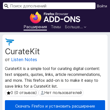
П
Войти
о
Д
и
о
с
п
Расширения
Темы
Больше…
к
о
л
М
н
е
CurateKit
т
е
а
н
от
Listen Notes
д
и
а
я
CurateKit is a simple tool for curating digital content:
н
д
text snippets, quotes, links, article recommendations,
н
л
and more. This firefox add-on is to make it easy to
ы
я
е
save links for a CurateKit list.
р
б
0 (0 отзывов)
Нет пользователей
0 (0 отзывов)
Нет пользователей
а
р
с
а
Скачать Firefox и установить расширение
ш
у