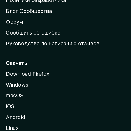
Политики разработчика
м
Блог Сообщества
а
ш
Форум
н
Сообщить об ошибке
ю
Руководство по написанию отзывов
ю
с
т
Скачать
р
Download Firefox
а
Windows
н
и
macOS
ц
iOS
у
M
Android
o
Linux