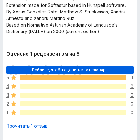
Extension made for Softastur based in Hunspell software.
By Xesús González Rato, Matthew S. Stuckwisch, Xandru
Armesto and Xandru Martino Ruz.
Based on Normative Asturian Academy of Language's
Dictionary (DALLA) on 2000 (current edition)
Оценено 1 рецензентом на 5
О
Войдите, чтобы оценить этот словарь
ц
5
1
е
4
0
н
о
3
0
к
2
0
п
1
0
о
к
Прочитать 1 отзыв
а
н