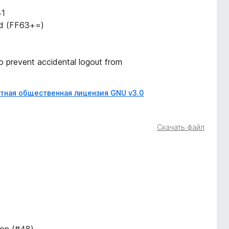
41
ard (FF63+=)
o prevent accidental logout from
тная общественная лицензия GNU v3.0
Скачать файл
ion (#48)