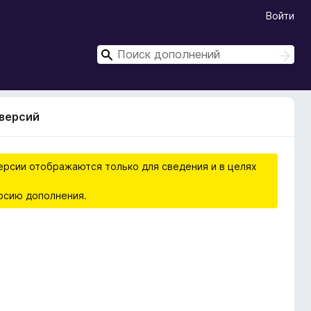
Войти
П
П
о
о
и
и
с
с
к
 версий
к
ерсии отображаются только для сведения и в целях
рсию дополнения.