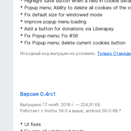
* Highlight save button when a field in cookie detai
* Popup menu: Ability to delete all cookies of the 
* Fix default size for windowed mode
* Improve popup menu loading
* Add a button for donations via Liberapay
* Fix Popup menu: Fix #56
* Fix Popup menu: delete current cookies button
Исходный код выпущен на условиях:
Только Стандар
Версия 0.4rc1
Выпущено 17 нояб. 2018 г. — 224,91 КБ
Работает с firefox 56.0 и выше, android 56.0-68.*
* UI fixes