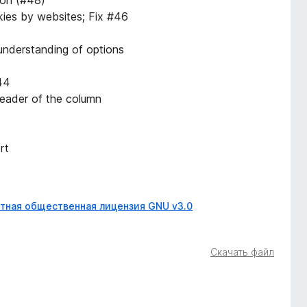
kies by websites; Fix #46
understanding of options
#44
header of the column
rt
тная общественная лицензия GNU v3.0
Скачать файл