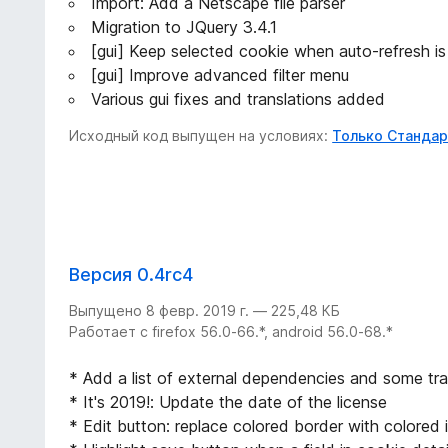
Import: Add a Netscape file parser
Migration to JQuery 3.4.1
[gui] Keep selected cookie when auto-refresh is
[gui] Improve advanced filter menu
Various gui fixes and translations added
Исходный код выпущен на условиях:
Только Стандар
Версия 0.4rc4
Выпущено 8 февр. 2019 г. — 225,48 КБ
Работает с firefox 56.0-66.*, android 56.0-68.*
* Add a list of external dependencies and some tra
* It's 2019!: Update the date of the license
* Edit button: replace colored border with colored 