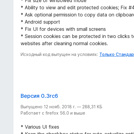
* Fix size of windowed mode
* Ability to view and edit protected cookies; Fix #
* Ask optional permission to copy data on clipbo
* Android support
* Fix UI for devices with small screens
* Session cookies can be protected in two clicks t
websites after cleaning normal cookies.
Исходный код выпущен на условиях:
Только Стандар
Версия 0.3rc6
Выпущено 12 нояб. 2018 г. — 288,31 КБ
Работает с firefox 56.0 и выше
* Various UI fixes
* Keep the checkbox status for auto-actualize opt