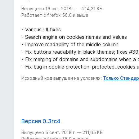
Выпущено 16 окт. 2018 г. — 214,21 КБ
Работает с firefox 56.0 и выше
- Various UI fixes
- Search engine on cookies names and values
- Improve readability of the middle column
- Fix buttons readability in black themes; fixes #39
- Fix merging of domains and subdomains when a co
- Fix bug in cookie protection: protected_cookies u
Исходный код выпущен на условиях:
Только Стандар
Версия 0.3rc4
Выпущено 5 сент. 2018 г. — 211,65 КБ
Работает с firefox 56.0 и выше