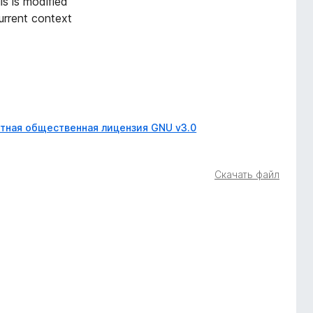
ls is modified
current context
тная общественная лицензия GNU v3.0
Скачать файл