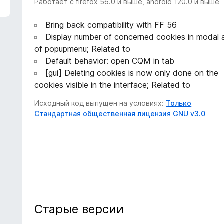
Работает с firefox 56.0 и выше, android 120.0 и выше
Bring back compatibility with FF 56
Display number of concerned cookies in modal a
of popupmenu; Related to
Default behavior: open CQM in tab
[gui] Deleting cookies is now only done on the
cookies visible in the interface; Related to
Исходный код выпущен на условиях:
Только
Стандартная общественная лицензия GNU v3.0
Старые версии