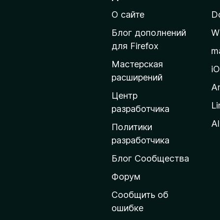
р
О сайте
D
е
й
Блог дополнений
W
т
для Firefox
m
и
Мастерская
н
i
расширений
а
A
д
Центр
Li
о
разработчика
м
Al
Политики
а
разработчика
ш
Блог Сообщества
н
ю
Форум
ю
Сообщить об
с
ошибке
т