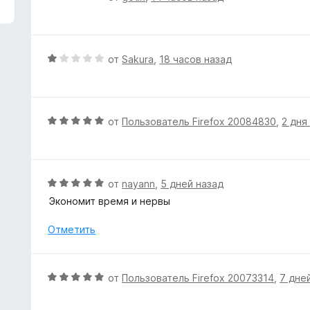
з
ц
5
е
н
е
О
от
Sakura
,
18 часов назад
н
ц
о
е
н
н
а
е
О
от
Пользователь Firefox 20084830
,
2 дня
1
н
ц
и
о
е
з
н
н
5
а
е
О
от
nayann
,
5 дней назад
1
н
ц
Экономит время и нервы
и
о
е
з
н
н
Отметить
5
а
е
5
н
и
о
О
от
Пользователь Firefox 20073314
,
7 дне
з
н
ц
5
а
е