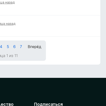
яца назад
яца назад
4
5
6
7
Вперёд
ца 1 из 11
ество
Подписаться