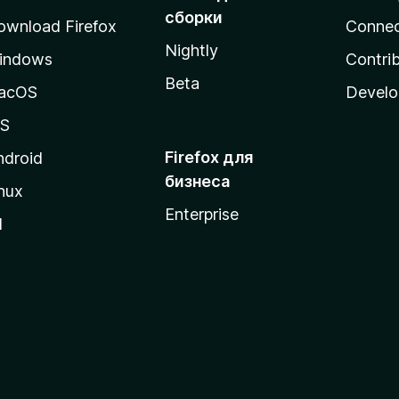
сборки
ownload Firefox
Conne
Nightly
indows
Contri
Beta
acOS
Develo
OS
Firefox для
ndroid
бизнеса
nux
Enterprise
l