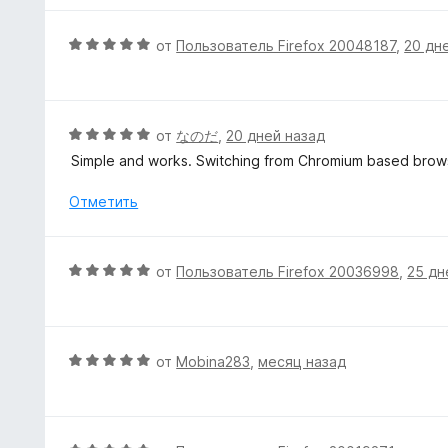
з
н
н
5
а
е
О
от
Пользователь Firefox 20048187
,
20 дн
1
н
ц
и
о
е
з
н
н
5
а
е
О
от
なのだ
,
20 дней назад
5
н
ц
Simple and works. Switching from Chromium based brow
и
о
е
з
н
н
Отметить
5
а
е
5
н
и
о
О
от
Пользователь Firefox 20036998
,
25 дн
з
н
ц
5
а
е
5
н
и
е
О
от
Mobina283
,
месяц назад
з
н
ц
5
о
е
н
н
а
е