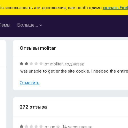
бы использовать эти дополнения, вам необходимо
скачать Fire
Темы
Больше…
Отзывы molitar
О
от
molitar
,
год назад
ц
was unable to get entire site cookie. I needed the entire
е
н
Отметить
е
н
о
н
272 отзыва
а
2
и
О
от
gotik
,
14 часов назад