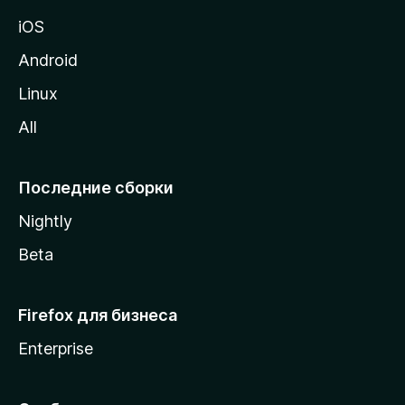
ц
iOS
у
M
Android
o
Linux
z
All
i
l
l
Последние сборки
a
Nightly
Beta
Firefox для бизнеса
Enterprise