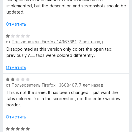
о
5
implemented, but the description and screenshots should be
l
н
и
updated.
а
з
1
T
5
Отметить
и
з
О
a
5
от
Пользователь Firefox 14967381
,
7 лет назад
ц
е
Disappointed as this version only colors the open tab;
b
н
previously ALL tabs were colored differently.
е
s
н
Отметить
о
н
О
»
от
Пользователь Firefox 13808407
,
7 лет назад
а
ц
1
е
This is not the same. It has been changed. I just want the
и
н
tabs colored like in the screenshot, not the entire window
з
е
border.
5
н
о
Отметить
н
а
О