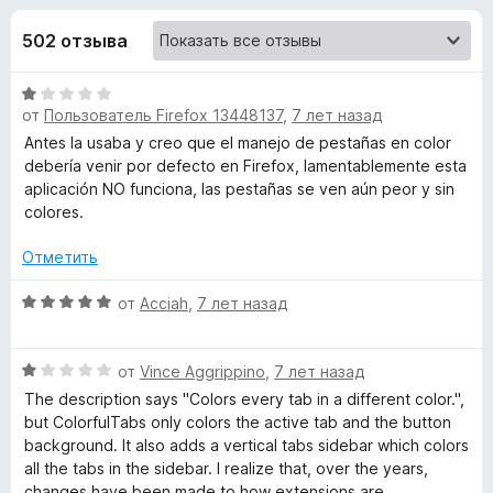
н
,
з
6
502 отзыва
е
а
и
р
з
О
а
«
5
от
Пользователь Firefox 13448137
,
7 лет назад
ц
F
е
Antes la usaba y creo que el manejo de pestañas en color
i
C
н
debería venir por defecto en Firefox, lamentablemente esta
r
е
aplicación NO funciona, las pestañas se ven aún peor y sin
e
o
н
colores.
f
о
н
o
Отметить
l
а
x
1
О
от
Acciah
,
7 лет назад
o
и
ц
з
е
r
О
5
н
от
Vince Aggrippino
,
7 лет назад
ц
е
The description says "Colors every tab in a different color.",
е
н
f
but ColorfulTabs only colors the active tab and the button
н
о
background. It also adds a vertical tabs sidebar which colors
е
н
all the tabs in the sidebar. I realize that, over the years,
u
н
а
changes have been made to how extensions are