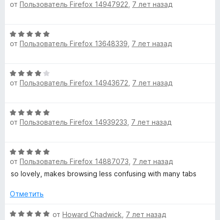
от
Пользователь Firefox 14947922
,
7 лет назад
2
ц
и
е
з
н
О
5
е
от
Пользователь Firefox 13648339
,
7 лет назад
ц
н
е
о
н
н
О
е
а
от
Пользователь Firefox 14943672
,
7 лет назад
ц
н
5
е
о
и
н
н
з
О
е
а
5
от
Пользователь Firefox 14939233
,
7 лет назад
ц
н
5
е
о
и
н
н
з
О
е
а
5
от
Пользователь Firefox 14887073
,
7 лет назад
ц
н
4
е
so lovely, makes browsing less confusing with many tabs
о
и
н
н
з
е
Отметить
а
5
н
5
о
О
от
Howard Chadwick
,
7 лет назад
и