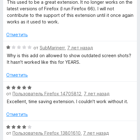
ц
н
а
This used to be a great extension. It no longer works on the
з
е
о
5
latest versions of Firefox (I run Firefox 66). I will not
5
н
н
и
contribute to the support of this extension until it once again
е
а
з
works as it used to work.
н
4
5
о
и
Отметить
н
з
а
О
5
от
SubMarinerr
,
7 лет назад
1
ц
Why is this add on allowed to show outdated screen shots?
и
е
It hasn't worked like this for YEARS.
з
н
5
е
Отметить
н
о
О
н
от
Пользователь Firefox 14705812
,
7 лет назад
ц
а
е
Excellent, time saving extension. I couldn't work without it.
1
н
и
е
Отметить
з
н
5
о
О
от
Пользователь Firefox 13801610
,
7 лет назад
н
ц