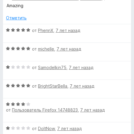
е
Amazing
н
е
Отметить
н
о
О
от
PhennX
,
7 лет назад
н
ц
а
е
О
5
н
от
michelle
,
7 лет назад
ц
и
е
е
з
н
О
н
от
Samodelkin75
,
7 лет назад
5
о
ц
е
н
е
н
а
О
н
от
BrightStarBella
,
7 лет назад
о
5
ц
е
н
и
е
н
а
з
О
н
о
5
5
от
Пользователь Firefox 14748823
,
7 лет назад
ц
е
н
и
е
н
а
з
н
о
1
5
О
от
DoItNow
,
7 лет назад
е
н
и