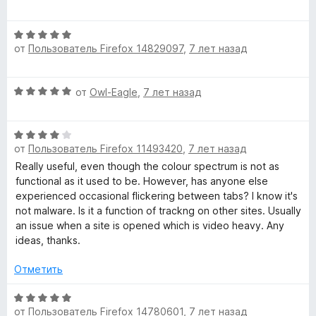
н
ц
з
а
е
5
О
5
н
от
Пользователь Firefox 14829097
,
7 лет назад
ц
и
е
е
з
н
н
5
о
О
от
Owl-Eagle
,
7 лет назад
е
н
ц
н
а
е
о
5
О
н
н
и
от
Пользователь Firefox 11493420
,
7 лет назад
ц
е
а
з
е
н
Really useful, even though the colour spectrum is not as
5
5
н
о
functional as it used to be. However, has anyone else
и
е
н
experienced occasional flickering between tabs? I know it's
з
н
а
not malware. Is it a function of trackng on other sites. Usually
5
о
5
an issue when a site is opened which is video heavy. Any
н
и
ideas, thanks.
а
з
4
5
Отметить
и
з
О
от
Пользователь Firefox 14780601
,
7 лет назад
5
ц