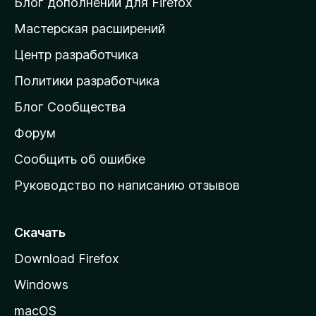
Блог дополнений для Firefox
н
Мастерская расширений
а
Центр разработчика
д
о
Политики разработчика
м
Блог Сообщества
а
ш
Форум
н
Сообщить об ошибке
ю
Руководство по написанию отзывов
ю
с
т
Скачать
р
Download Firefox
а
Windows
н
и
macOS