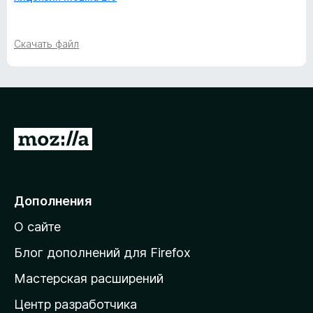
Скачать файл
П
е
р
е
Дополнения
й
О сайте
т
и
Блог дополнений для Firefox
н
Мастерская расширений
а
Центр разработчика
д