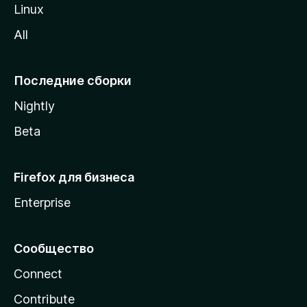
o
Linux
z
All
i
l
l
Последние сборки
a
Nightly
Beta
Firefox для бизнеса
Enterprise
Сообщество
Connect
Contribute