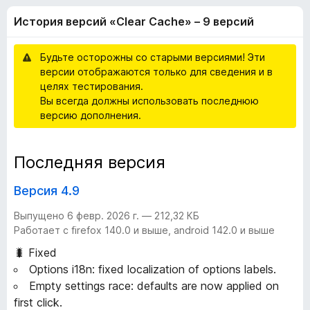
я
,
з
История версий «Clear Cache» – 9 версий
3
е
в
и
р
з
Будьте осторожны со старыми версиями! Эти
а
е
5
версии отображаются только для сведения и в
F
целях тестирования.
i
р
Вы всегда должны использовать последнюю
r
версию дополнения.
e
с
f
Последняя версия
o
и
x
Версия 4.9
й
Выпущено 6 февр. 2026 г. — 212,32 КБ
Работает с firefox 140.0 и выше, android 142.0 и выше
«
🐛 Fixed
C
Options i18n: fixed localization of options labels.
Empty settings race: defaults are now applied on
l
first click.