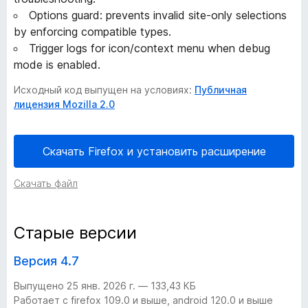
–
Options guard: prevents invalid site-only selections
by enforcing compatible types.
9
Trigger logs for icon/context menu when debug
mode is enabled.
в
Исходный код выпущен на условиях:
Публичная
лицензия Mozilla 2.0
е
р
Скачать Firefox и установить расширение
с
Скачать файл
и
Старые версии
й
Версия 4.7
Выпущено 25 янв. 2026 г. — 133,43 КБ
Работает с firefox 109.0 и выше, android 120.0 и выше