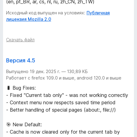
(en, pt_BR, ar, cs, nl, ru, zh_CN, zh_TW)
Исходный код выпущен на условиях:
Публичная
лицензия Mozilla 2.0
Скачать файл
Версия 4.5
Выпущено 19 дек. 2025 г. — 130,89 КБ
Работает с firefox 109.0 и выше, android 120.0 и выше
🐛 Bug Fixes:
- Fixed "Current tab only" - was not working correctly
- Context menu now respects saved time period
- Better handling of special pages (about:, file://)
🎯 New Default:
- Cache is now cleared only for the current tab by