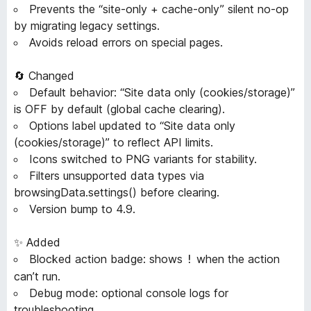
Prevents the “site-only + cache-only” silent no-op
e
by migrating legacy settings.
Avoids reload errors on special pages.
a
🔄 Changed
r
Default behavior: “Site data only (cookies/storage)”
is OFF by default (global cache clearing).
C
Options label updated to “Site data only
(cookies/storage)” to reflect API limits.
a
Icons switched to PNG variants for stability.
Filters unsupported data types via
c
browsingData.settings() before clearing.
Version bump to 4.9.
h
✨ Added
e
Blocked action badge: shows
when the action
!
can’t run.
»
Debug mode: optional console logs for
troubleshooting.