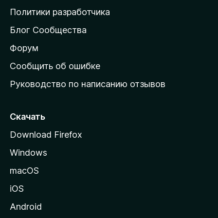
о
Политики разработчика
м
Блог Сообщества
а
ш
Форум
н
Сообщить об ошибке
ю
Руководство по написанию отзывов
ю
с
т
Скачать
р
Download Firefox
а
Windows
н
и
macOS
ц
iOS
у
M
Android