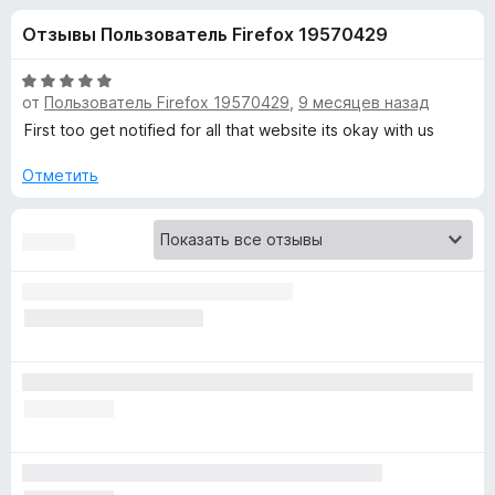
н
,
з
Отзывы Пользователь Firefox 19570429
3
е
а
и
р
з
О
а
от
Пользователь Firefox 19570429
,
9 месяцев назад
«
5
ц
F
е
First too get notified for all that website its okay with us
н
i
C
е
Отметить
r
н
e
h
о
f
н
o
e
а
x
5
и
c
з
5
k
e
r