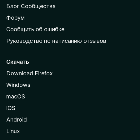
м
Блог Сообщества
а
ш
Форум
н
Сообщить об ошибке
ю
Руководство по написанию отзывов
ю
с
т
Скачать
р
Download Firefox
а
Windows
н
и
macOS
ц
iOS
у
M
Android
o
Linux
z