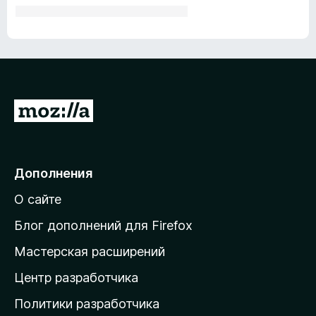
П
е
р
е
Дополнения
й
О сайте
т
и
Блог дополнений для Firefox
н
Мастерская расширений
а
Центр разработчика
д
о
Политики разработчика