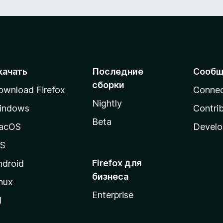
качать
Последние
Сообщ
сборки
ownload Firefox
Conne
Nightly
indows
Contri
Beta
acOS
Develo
OS
Firefox для
ndroid
бизнеса
nux
Enterprise
l