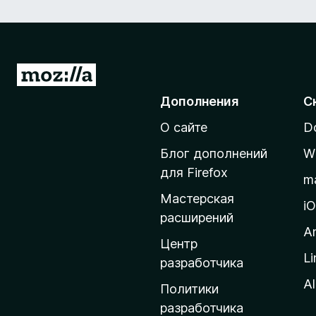
П
е
Дополнения
С
р
О сайте
D
е
й
Блог дополнений
W
т
для Firefox
m
и
Мастерская
н
i
расширений
а
A
д
Центр
Li
о
разработчика
м
Al
Политики
а
разработчика