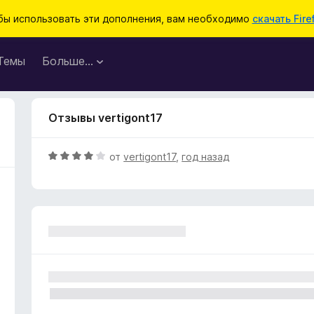
бы использовать эти дополнения, вам необходимо
скачать Fire
Темы
Больше…
Отзывы vertigont17
О
от
vertigont17
,
год назад
ц
е
н
е
н
о
н
а
4
и