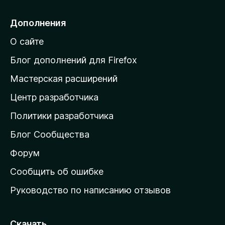
р
е
Дополнения
й
О сайте
т
и
Блог дополнений для Firefox
н
Мастерская расширений
а
Центр разработчика
д
о
Политики разработчика
м
Блог Сообщества
а
ш
Форум
н
Сообщить об ошибке
ю
Руководство по написанию отзывов
ю
с
т
Скачать