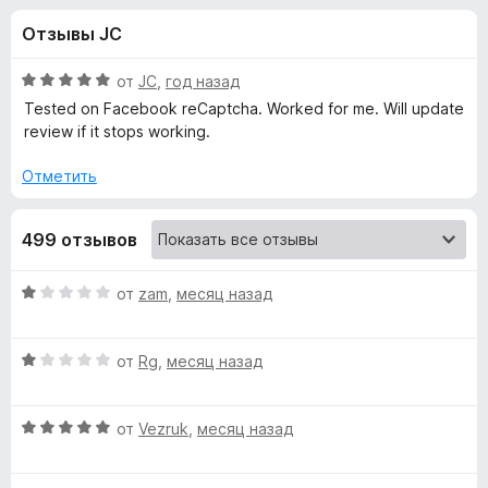
н
,
з
Отзывы JC
8
е
а
и
р
з
О
от
JC
,
год назад
а
«
5
ц
Tested on Facebook reCaptcha. Worked for me. Will update
F
е
review if it stops working.
н
i
B
е
r
Отметить
н
e
u
о
f
499 отзывов
н
o
s
а
x
5
О
от
zam
,
месяц назад
и
t
ц
з
е
5
О
н
от
Rg
,
месяц назад
e
ц
е
е
н
r
О
н
от
Vezruk
,
месяц назад
о
ц
е
н
:
е
н
а