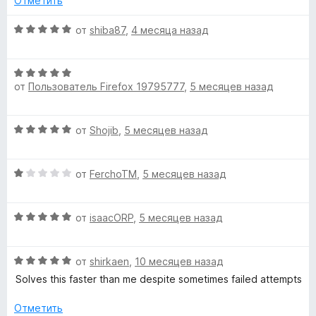
m
Отметить
а
5
О
от
shiba87
,
4 месяца назад
a
и
ц
з
е
n
О
5
н
от
Пользователь Firefox 19795777
,
5 месяцев назад
ц
е
s
е
н
н
о
О
от
Shojib
,
5 месяцев назад
е
н
»
ц
н
а
е
о
5
О
н
от
FerchoTM
,
5 месяцев назад
н
и
ц
е
а
з
е
н
5
5
О
н
от
isaacORP
,
5 месяцев назад
о
и
ц
е
н
з
е
н
а
5
О
н
от
shirkaen
,
10 месяцев назад
о
5
ц
е
н
и
Solves this faster than me despite sometimes failed attempts
е
н
а
з
н
о
1
5
Отметить