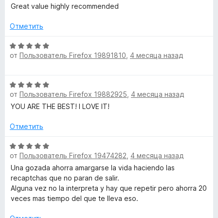
ц
н
Great value highly recommended
l
5
е
о
и
н
н
Отметить
з
v
е
а
5
н
О
5
e
о
от
Пользователь Firefox 19891810
,
4 месяца назад
ц
и
н
е
з
а
н
r
5
О
5
е
от
Пользователь Firefox 19882925
,
4 месяца назад
ц
и
н
f
е
з
YOU ARE THE BEST! I LOVE IT!
о
н
5
н
o
е
Отметить
а
н
5
о
О
r
и
от
Пользователь Firefox 19474282
,
4 месяца назад
н
ц
з
а
е
Una gozada ahorra amargarse la vida haciendo las
5
H
5
н
recaptchas que no paran de salir.
и
е
Alguna vez no la interpreta y hay que repetir pero ahorra 20
u
з
н
veces mas tiempo del que te lleva eso.
5
о
н