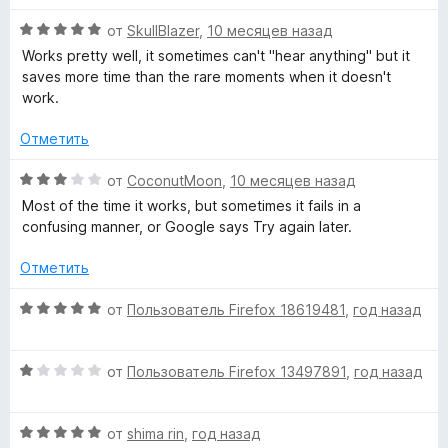
е
н
и
н
а
з
О
от
SkullBlazer
,
10 месяцев назад
о
5
5
ц
Works pretty well, it sometimes can't "hear anything" but it
н
и
е
saves more time than the rare moments when it doesn't
а
з
н
work.
5
5
е
и
н
Отметить
з
о
5
н
О
от
CoconutMoon
,
10 месяцев назад
а
ц
Most of the time it works, but sometimes it fails in a
5
е
confusing manner, or Google says Try again later.
и
н
з
е
Отметить
5
н
о
О
от
Пользователь Firefox 18619481
,
год назад
н
ц
а
е
3
О
н
от
Пользователь Firefox 13497891
,
год назад
и
ц
е
з
е
н
5
О
н
от
shima rin
,
год назад
о