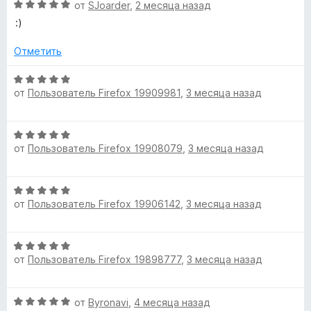
О
н
от
SJoarder
,
2 месяца назад
о
1
ц
е
н
C
и
:)
е
н
а
з
н
о
1
5
Отметить
a
е
н
и
н
а
з
О
p
о
5
от
Пользователь Firefox 19909981
,
3 месяца назад
5
ц
н
и
е
t
а
з
н
О
5
5
е
от
Пользователь Firefox 19908079
,
3 месяца назад
ц
и
н
c
е
з
о
н
5
н
h
О
е
а
от
Пользователь Firefox 19906142
,
3 месяца назад
ц
н
5
е
a
о
и
н
н
з
О
е
а
S
5
от
Пользователь Firefox 19898777
,
3 месяца назад
ц
н
5
е
о
и
o
н
н
з
О
от
Byronavi
,
4 месяца назад
е
а
5