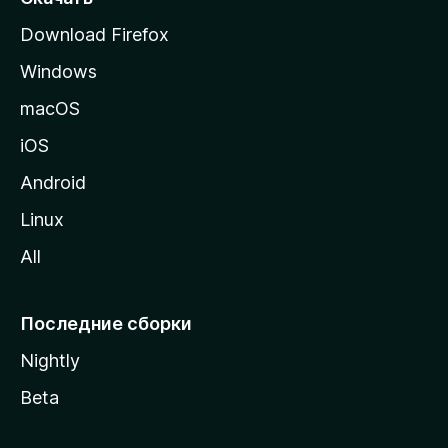
р
Download Firefox
а
Windows
н
и
macOS
ц
iOS
у
M
Android
o
Linux
z
All
i
l
l
Последние сборки
a
Nightly
Beta