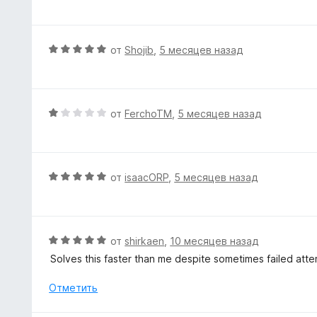
ц
о
е
н
н
а
е
О
от
Shojib
,
5 месяцев назад
5
н
ц
и
о
е
з
н
н
5
а
е
О
от
FerchoTM
,
5 месяцев назад
5
н
ц
и
о
е
з
н
н
5
а
е
О
от
isaacORP
,
5 месяцев назад
5
н
ц
и
о
е
з
н
н
5
а
е
О
от
shirkaen
,
10 месяцев назад
1
н
ц
Solves this faster than me despite sometimes failed att
и
о
е
з
н
н
Отметить
5
а
е
5
н