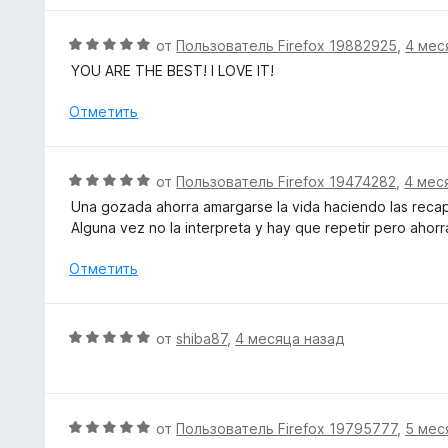
5
н
и
е
О
от
Пользователь Firefox 19882925
,
4 мес
з
н
ц
5
YOU ARE THE BEST! I LOVE IT!
о
е
н
н
Отметить
а
е
5
н
и
о
О
от
Пользователь Firefox 19474282
,
4 мес
з
н
ц
5
Una gozada ahorra amargarse la vida haciendo las recap
а
е
Alguna vez no la interpreta y hay que repetir pero ahor
5
н
и
е
Отметить
з
н
5
о
н
О
от
shiba87
,
4 месяца назад
а
ц
5
е
и
н
з
е
О
от
Пользователь Firefox 19795777
,
5 мес
5
н