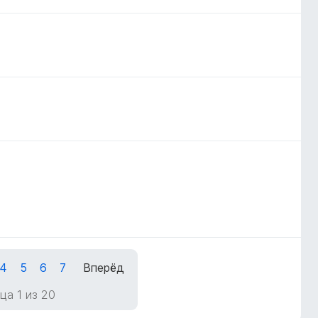
4
5
6
7
Вперёд
ца 1 из 20