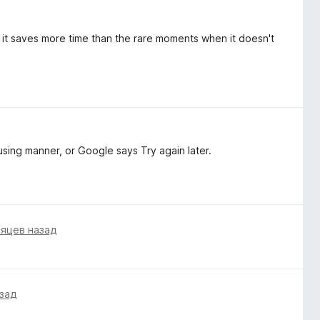
t it saves more time than the rare moments when it doesn't
fusing manner, or Google says Try again later.
сяцев назад
азад