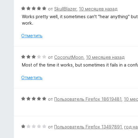
и
о
О
от
SkullBlazer
,
10 месяцев назад
з
н
ц
5
Works pretty well, it sometimes can't "hear anything" bu
а
е
work.
5
н
и
е
Отметить
з
н
5
о
н
О
от
CoconutMoon
,
10 месяцев назад
а
ц
Most of the time it works, but sometimes it fails in a con
5
е
и
н
Отметить
з
е
5
н
о
О
от
Пользователь Firefox 18619481
,
10 ме
н
ц
а
е
3
н
и
е
О
от
Пользователь Firefox 13497891
,
год н
з
н
ц
5
о