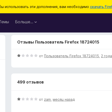
бы использовать эти дополнения, вам необходимо
скачать Fire
Темы
Больше…
Отзывы Пользователь Firefox 18724015
О
от
Пользователь Firefox 18724015
,
2 год
ц
е
н
е
499 отзывов
н
о
н
а
О
от
zam
,
месяц назад
1
ц
и
е