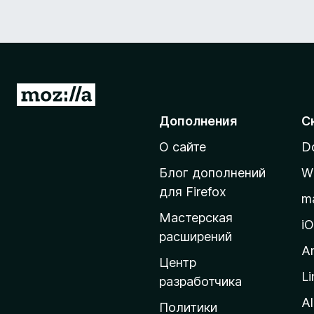
П
е
Дополнения
С
р
О сайте
D
е
й
Блог дополнений
W
т
для Firefox
m
и
Мастерская
н
i
расширений
а
A
д
Центр
Li
о
разработчика
м
Al
Политики