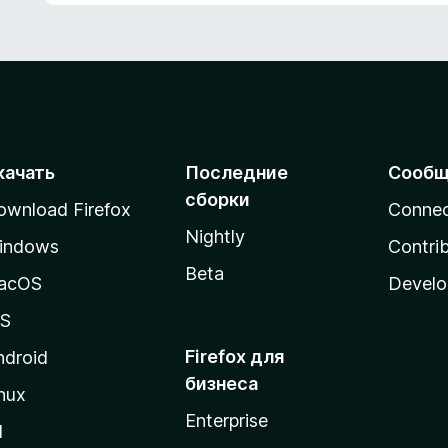
з
5
качать
Последние
Сообщ
сборки
ownload Firefox
Conne
Nightly
indows
Contri
Beta
acOS
Develo
OS
Firefox для
ndroid
бизнеса
nux
Enterprise
l