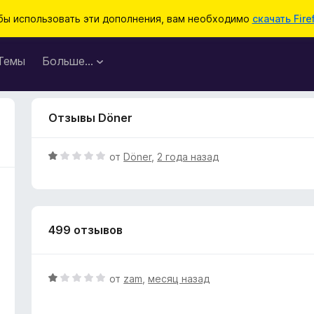
бы использовать эти дополнения, вам необходимо
скачать Fire
Темы
Больше…
Отзывы Döner
О
от
Döner
,
2 года назад
ц
е
н
е
499 отзывов
н
о
н
а
О
от
zam
,
месяц назад
1
ц
и
е