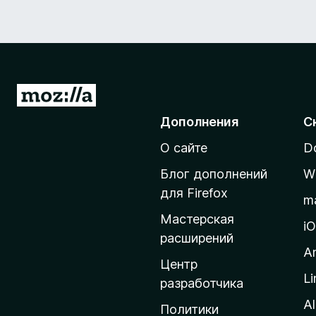
П
е
Дополнения
С
р
О сайте
D
е
й
Блог дополнений
W
т
для Firefox
m
и
Мастерская
н
i
расширений
а
A
д
Центр
Li
о
разработчика
м
Al
Политики