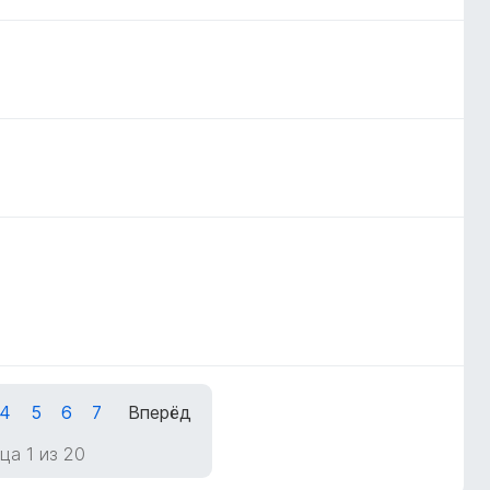
4
5
6
7
Вперёд
ца 1 из 20