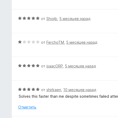
ц
о
е
н
н
а
е
О
от
Shojib
,
5 месяцев назад
5
н
ц
и
о
е
з
н
н
5
а
е
О
от
FerchoTM
,
5 месяцев назад
5
н
ц
и
о
е
з
н
н
5
а
е
О
от
isaacORP
,
5 месяцев назад
5
н
ц
и
о
е
з
н
н
5
а
е
О
от
shirkaen
,
10 месяцев назад
1
н
ц
Solves this faster than me despite sometimes failed att
и
о
е
з
н
н
Отметить
5
а
е
5
н