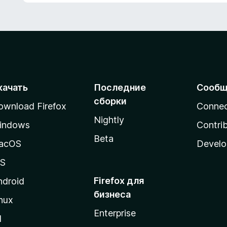
з
5
качать
Последние
Сообщ
сборки
ownload Firefox
Conne
Nightly
indows
Contri
Beta
acOS
Develo
OS
Firefox для
ndroid
бизнеса
nux
Enterprise
l