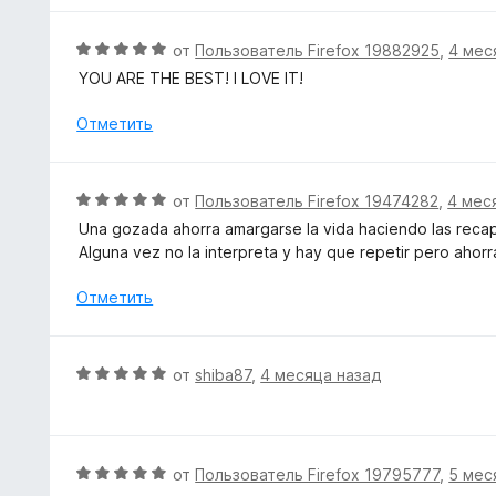
5
н
и
е
О
от
Пользователь Firefox 19882925
,
4 мес
з
н
ц
5
YOU ARE THE BEST! I LOVE IT!
о
е
н
н
Отметить
а
е
5
н
и
о
О
от
Пользователь Firefox 19474282
,
4 мес
з
н
ц
5
Una gozada ahorra amargarse la vida haciendo las recap
а
е
Alguna vez no la interpreta y hay que repetir pero ahor
5
н
и
е
Отметить
з
н
5
о
н
О
от
shiba87
,
4 месяца назад
а
ц
5
е
и
н
з
е
О
от
Пользователь Firefox 19795777
,
5 мес
5
н