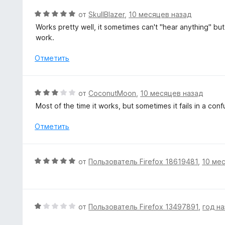
и
о
О
от
SkullBlazer
,
10 месяцев назад
з
н
ц
5
Works pretty well, it sometimes can't "hear anything" bu
а
е
work.
5
н
и
е
Отметить
з
н
5
о
н
О
от
CoconutMoon
,
10 месяцев назад
а
ц
Most of the time it works, but sometimes it fails in a con
5
е
и
н
Отметить
з
е
5
н
о
О
от
Пользователь Firefox 18619481
,
10 ме
н
ц
а
е
3
н
и
е
О
от
Пользователь Firefox 13497891
,
год н
з
н
ц
5
о