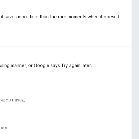
t it saves more time than the rare moments when it doesn't
fusing manner, or Google says Try again later.
сяцев назад
азад