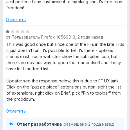
ц
Just perfect: I can customise it to my liking and it's free as in
е
freedom!
н
е
Отметить
н
о
О
н
от
Пользователь Firefox 18569313
,
2 года назад
ц
а
е
This was good once but since one of the FFs in the late 110s
5
н
it just doesn't run. It's possible to tell it's there - options
и
е
menus exist, some websites show the subscribe icon, but
з
н
there's no obvious way to open the reader itself and it may
5
о
have lost the feed list.
н
а
Update: see the response below, this is due to FF UX jank.
1
Click on the "puzzle piece" extensions button, sight the list
и
of extensions, right click on Brief, pick "Pin to toolbar" from
з
the dropdown.
5
Отметить
Ответ разработчика
размещено
2 года назад