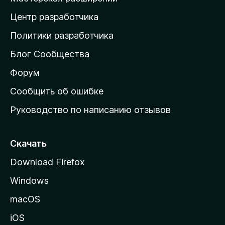
а
Центр разработчика
д
о
Политики разработчика
м
Блог Сообщества
а
ш
Форум
н
Сообщить об ошибке
ю
Руководство по написанию отзывов
ю
с
т
Скачать
р
Download Firefox
а
Windows
н
и
macOS
ц
iOS
у