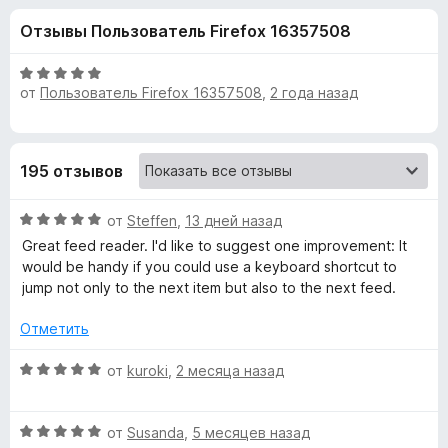
н
,
з
Отзывы Пользователь Firefox 16357508
2
е
а
и
р
з
О
а
от
Пользователь Firefox 16357508
,
2 года назад
«
5
ц
F
е
н
i
B
е
r
195 отзывов
н
e
r
о
f
О
н
от
Steffen
,
13 дней назад
o
i
ц
а
Great feed reader. I'd like to suggest one improvement: It
x
е
5
would be handy if you could use a keyboard shortcut to
н
и
e
jump not only to the next item but also to the next feed.
е
з
н
5
Отметить
f
о
н
О
от
kuroki
,
2 месяца назад
»
а
ц
5
е
и
О
н
от
Susanda
,
5 месяцев назад