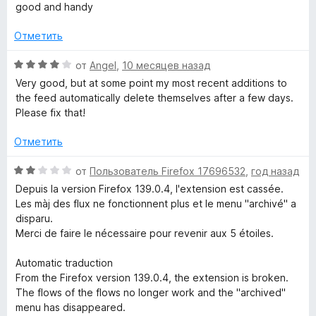
з
ц
е
good and handy
5
е
н
н
о
Отметить
е
н
н
а
О
от
Angel
,
10 месяцев назад
о
5
ц
Very good, but at some point my most recent additions to
н
и
е
the feed automatically delete themselves after a few days.
а
з
н
Please fix that!
5
5
е
и
н
Отметить
з
о
5
н
О
от
Пользователь Firefox 17696532
,
год назад
а
ц
Depuis la version Firefox 139.0.4, l'extension est cassée.
4
е
Les màj des flux ne fonctionnent plus et le menu "archivé" a
и
н
disparu.
з
е
Merci de faire le nécessaire pour revenir aux 5 étoiles.
5
н
о
Automatic traduction
н
From the Firefox version 139.0.4, the extension is broken.
а
The flows of the flows no longer work and the "archived"
2
menu has disappeared.