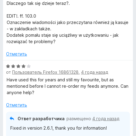
а
Dlaczego tak się dzieje teraz?.
3
и
EDIT!. ff. 103.0
з
Oznaczenie wiadomości jako przeczytana również ją kasuje
5
- w zakładkach także.
Dodatek pomału staje się uciążliwy w użytkowaniu - jak
rozwiązać te problemy?
Отметить
О
от
Пользователь Firefox 16861328
,
4 года назад
ц
е
Have used this for years and still my favourite, but as
н
mentioned before I cannot re-order my feeds anymore. Can
е
anyone help?
н
о
Отметить
н
а
Ответ разработчика
размещено
4 года назад
4
Fixed in version 2.6.1, thank you for information!
и