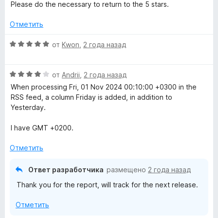
и
Please do the necessary to return to the 5 stars.
з
5
Отметить
О
от
Kwon
,
2 года назад
ц
е
О
н
от
Andrii
,
2 года назад
ц
е
When processing Fri, 01 Nov 2024 00:10:00 +0300 in the
е
н
RSS feed, a column Friday is added, in addition to
н
о
Yesterday.
е
н
н
а
I have GMT +0200.
о
5
н
и
Отметить
а
з
4
5
Ответ разработчика
размещено
2 года назад
и
Thank you for the report, will track for the next release.
з
5
Отметить