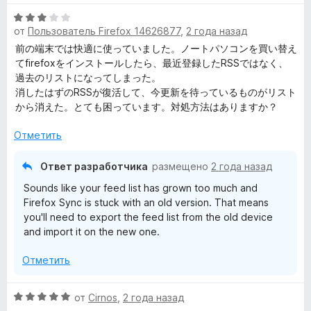
О
от
Пользователь Firefox 14626877
,
2 года назад
ц
е
前の端末では快適に使っていました。ノートパソコンを買い替え
н
てfirefoxをインストールしたら、最近登録したRSSではなく、
е
過去のリストになってしまった。
н
消したはずのRSSが復活して、今更新を待っているものがリスト
о
から消えた。とても困っています。対処方法はありますか？
н
а
Отметить
3
и
Ответ разработчика
размещено
2 года назад
з
Sounds like your feed list has grown too much and
5
Firefox Sync is stuck with an old version. That means
you'll need to export the feed list from the old device
and import it on the new one.
Отметить
О
от
Cirnos
,
2 года назад