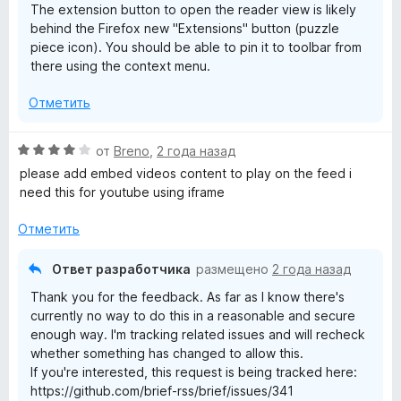
The extension button to open the reader view is likely
behind the Firefox new "Extensions" button (puzzle
piece icon). You should be able to pin it to toolbar from
there using the context menu.
Отметить
О
от
Breno
,
2 года назад
ц
please add embed videos content to play on the feed i
е
need this for youtube using iframe
н
е
Отметить
н
о
Ответ разработчика
размещено
2 года назад
н
Thank you for the feedback. As far as I know there's
а
currently no way to do this in a reasonable and secure
4
enough way. I'm tracking related issues and will recheck
и
whether something has changed to allow this.
з
If you're interested, this request is being tracked here:
5
https://github.com/brief-rss/brief/issues/341