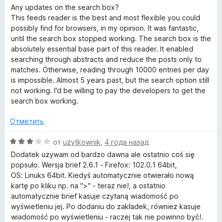
3
5
е
Any updates on the search box?
и
н
This feeds reader is the best and most flexible you could
з
е
possibly find for browsers, in my opinion. It was fantastic,
5
н
until the search box stopped working. The search box is the
о
absolutely essential base part of this reader. It enabled
н
searching through abstracts and reduce the posts only to
а
matches. Otherwise, reading through 10000 entries per day
5
is impossible. Almost 5 years past, but the search option still
и
not working. I'd be willing to pay the developers to get the
з
search box working.
5
Отметить
О
от
użytkownik
,
4 года назад
ц
Dodatek używam od bardzo dawna ale ostatnio coś się
е
popsuło. Wersja brief 2.6.1 - Firefox: 102.0.1 64bit,
н
OS: Linuks 64bit. Kiedyś automatycznie otwierało nową
е
kartę po kliku np. na ">" - teraz nie!, a ostatnio
н
automatycznie brief kasuje czytaną wiadomość po
о
wyświetleniu jej. Po dodaniu do zakładek, również kasuje
н
wiadomość po wyświetleniu - raczej tak nie powinno być!.