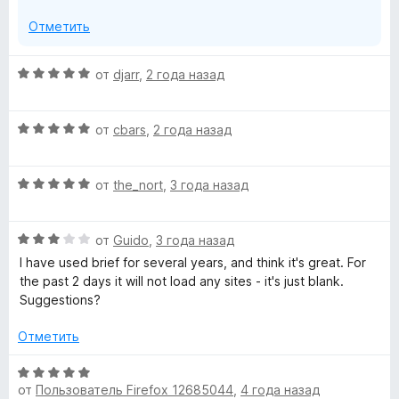
Отметить
О
от
djarr
,
2 года назад
ц
е
О
н
от
cbars
,
2 года назад
ц
е
е
н
О
н
от
the_nort
,
3 года назад
о
ц
е
н
е
н
а
О
н
от
Guido
,
3 года назад
о
5
ц
е
н
и
I have used brief for several years, and think it's great. For
е
н
а
з
the past 2 days it will not load any sites - it's just blank.
н
о
5
5
Suggestions?
е
н
и
н
а
з
Отметить
о
5
5
н
и
О
а
з
от
Пользователь Firefox 12685044
,
4 года назад
ц