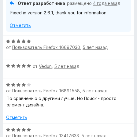
о
Ответ разработчика
размещено
4 года назад
н
Fixed in version 2.6.1, thank you for information!
а
3
Отметить
и
з
5
О
от
Пользователь Firefox 16697030
,
5 лет назад
ц
е
н
О
от
Vedun
,
5 лет назад
е
ц
н
е
о
О
н
н
от
Пользователь Firefox 16891558
,
5 лет назад
ц
е
а
е
н
По сравнению с другими лучше. Но Поиск - просто
5
н
о
элемент дизайна.
и
е
н
з
н
а
Отметить
5
о
5
н
О
и
от
Пользователь Firefox 13417633
,
5 лет назад
а
ц
з