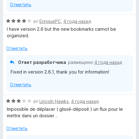
з
Отметить
5
О
от
EnriquePC
,
4 года назад
ц
I have version 2.6 but the new bookmarks cannot be
е
organized.
н
е
Отметить
н
о
Ответ разработчика
размещено
4 года назад
н
Fixed in version 2.6.1, thank you for information!
а
4
Отметить
и
з
5
О
от
Lincoln Hawks
,
4 года назад
ц
Impossible de déplacer ( glissé-déposé ) un flux pour le
е
mettre dans un dossier .
н
е
Отметить
н