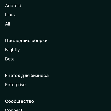
M
Android
o
Linux
z
All
i
l
l
Последние сборки
a
Nightly
Beta
Firefox для бизнеса
Enterprise
Сообщество
Connect