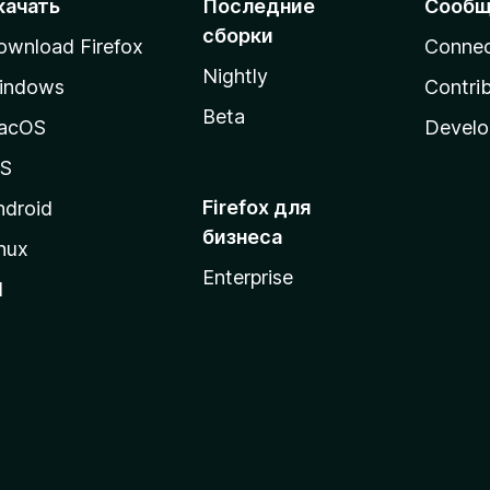
качать
Последние
Сообщ
сборки
ownload Firefox
Conne
Nightly
indows
Contri
Beta
acOS
Develo
OS
Firefox для
ndroid
бизнеса
nux
Enterprise
l