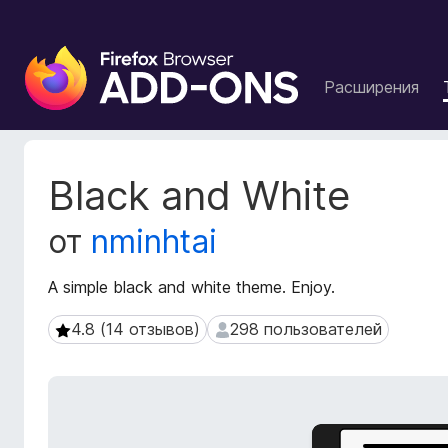
Д
о
Расширения
п
о
л
н
М
Black and White
е
е
т
н
от
nminhtai
а
и
д
я
а
A simple black and white theme. Enjoy.
д
н
л
н
4.8 (14 отзывов)
298 пользователей
4.8 (14 отзывов)
298 пользователей
я
ы
б
е
р
р
а
а
с
у