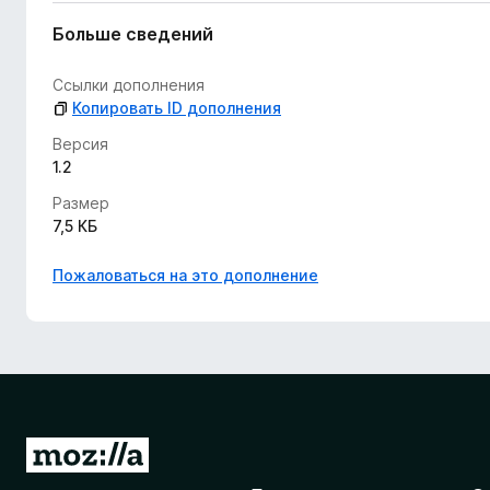
е
т
Больше сведений
Ссылки дополнения
Копировать ID дополнения
Версия
1.2
Размер
7,5 КБ
Пожаловаться на это дополнение
П
е