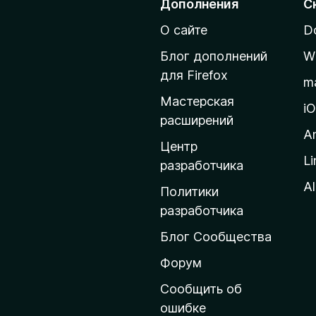
Дополнения
С
р
О сайте
D
е
й
Блог дополнений
W
т
для Firefox
m
и
Мастерская
н
i
расширений
а
A
д
Центр
Li
о
разработчика
м
Al
Политики
а
разработчика
ш
Блог Сообщества
н
ю
Форум
ю
Сообщить об
с
ошибке