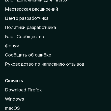
н
Мастерская расширений
а
Центр разработчика
д
о
Политики разработчика
м
Блог Сообщества
а
ш
Форум
н
Сообщить об ошибке
ю
Руководство по написанию отзывов
ю
с
т
Скачать
р
Download Firefox
а
Windows
н
и
macOS