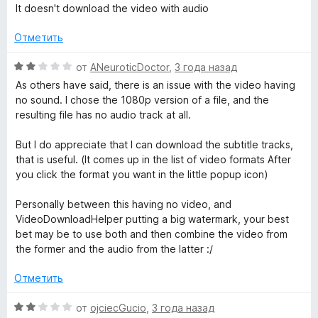
5
о
ц
It doesn't download the video with audio
н
е
а
н
Отметить
1
е
и
н
О
от
ANeuroticDoctor
,
3 года назад
з
о
ц
As others have said, there is an issue with the video having
5
н
е
no sound. I chose the 1080p version of a file, and the
а
н
resulting file has no audio track at all.
1
е
и
н
But I do appreciate that I can download the subtitle tracks,
з
о
that is useful. (It comes up in the list of video formats After
5
н
you click the format you want in the little popup icon)
а
2
Personally between this having no video, and
и
VideoDownloadHelper putting a big watermark, your best
з
bet may be to use both and then combine the video from
5
the former and the audio from the latter :/
Отметить
О
от
ojciecGucio
,
3 года назад