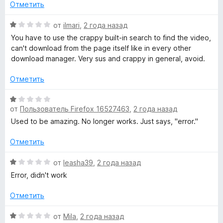
н
о
5
Отметить
l
е
н
и
н
а
з
О
от
ilmari
,
2 года назад
o
о
5
5
ц
You have to use the crappy built-in search to find the video,
н
и
е
can't download from the page itself like in every other
а
a
з
н
download manager. Very sus and crappy in general, avoid.
5
5
е
и
н
d
Отметить
з
о
5
н
О
e
а
от
Пользователь Firefox 16527463
,
2 года назад
ц
1
е
Used to be amazing. No longer works. Just says, "error."
r
и
н
з
е
Отметить
5
»
н
о
О
от
leasha39
,
2 года назад
н
ц
Error, didn't work
а
е
1
н
Отметить
и
е
з
н
О
от
Mila
,
2 года назад