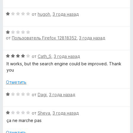
ц
е
О
н
от
hugoh
,
3 года назад
ц
е
е
н
О
н
о
от
Пользователь Firefox 12818352
,
3 года назад
ц
е
н
е
н
а
н
о
2
О
от
Cath_S
,
3 года назад
е
н
и
ц
н
а
It works, but the search engine could be improved. Thank
з
е
о
1
you
5
н
н
и
е
а
Отметить
з
н
1
5
о
О
и
от
Dagi
,
3 года назад
н
ц
з
а
е
5
4
О
н
от
Sheva
,
3 года назад
и
ц
е
ça ne marche pas
з
е
н
5
н
о
Отметить