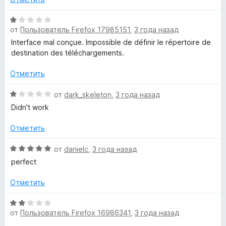
е
н
н
а
О
о
1
от
Пользователь Firefox 17985151
,
3 года назад
ц
н
и
е
Interface mal conçue. Impossible de définir le répertoire de
а
з
н
destination des téléchargements.
1
5
е
и
н
Отметить
з
о
5
н
О
от
dark_skeleton
,
3 года назад
а
ц
Didn't work
1
е
и
н
Отметить
з
е
5
н
О
от
danielc
,
3 года назад
о
ц
perfect
н
е
а
н
Отметить
1
е
и
н
О
з
о
от
Пользователь Firefox 16986341
,
3 года назад
ц
5
н
е