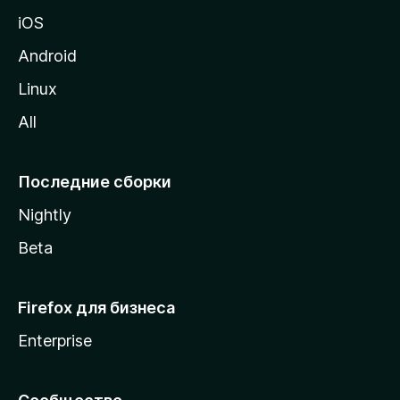
ц
iOS
у
M
Android
o
Linux
z
All
i
l
l
Последние сборки
a
Nightly
Beta
Firefox для бизнеса
Enterprise