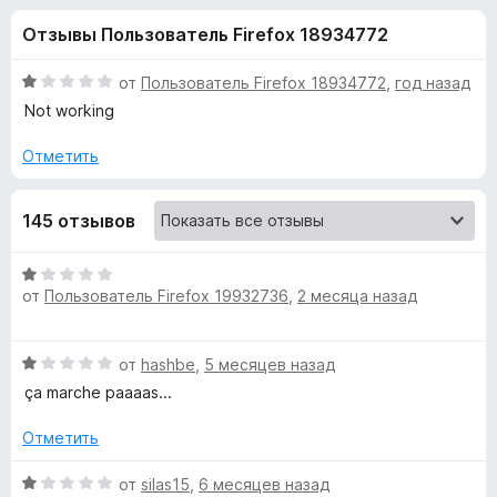
н
,
з
Отзывы Пользователь Firefox 18934772
2
е
а
и
р
з
О
от
Пользователь Firefox 18934772
,
год назад
а
«
5
ц
Not working
F
е
н
i
Отметить
A
е
r
н
e
w
145 отзывов
о
f
н
o
e
а
О
x
1
от
Пользователь Firefox 19932736
,
2 месяца назад
ц
и
s
е
з
н
5
О
от
hashbe
,
5 месяцев назад
е
o
ц
н
ça marche paaaas...
е
о
m
н
н
Отметить
е
а
e
н
О
1
от
silas15
,
6 месяцев назад