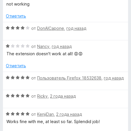
о
ц
и
not working
н
е
V
з
а
н
5
Отметить
1
е
i
и
н
О
от
DonAlCapone
,
год назад
з
о
ц
m
5
н
е
а
О
н
от
Nancy
,
год назад
e
1
ц
е
The extension doesn't work at all! 😡😡
и
е
н
з
н
о
o
Отметить
5
е
н
н
а
О
от
Пользователь Firefox 18532638
,
год назад
D
о
4
ц
н
и
е
o
а
з
О
н
от
Ricky
,
2 года назад
1
5
ц
е
w
и
е
н
з
О
н
от
KenjiDan
,
2 года назад
о
5
ц
е
н
n
Works fine with me, at least so far. Splendid job!
е
н
а