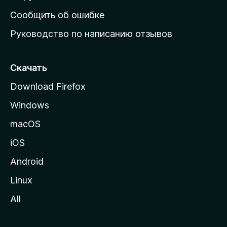
н
Сообщить об ошибке
ю
Руководство по написанию отзывов
ю
с
т
Скачать
р
Download Firefox
а
Windows
н
и
macOS
ц
iOS
у
M
Android
o
Linux
z
All
i
l