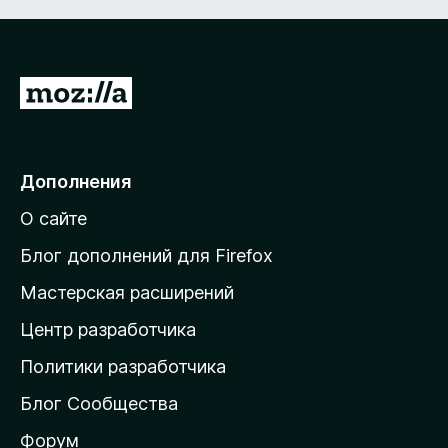
П
е
р
е
Дополнения
й
О сайте
т
и
Блог дополнений для Firefox
н
Мастерская расширений
а
Центр разработчика
д
о
Политики разработчика
м
Блог Сообщества
а
ш
Форум