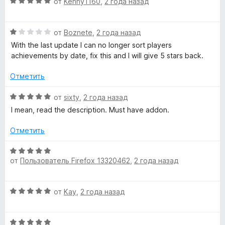
О
н
от
Kenny1160
,
2 года назад
о
и
ц
е
н
з
e
е
н
а
5
О
н
от
Boznete
,
2 года назад
о
5
d
ц
е
н
и
With the last update I can no longer sort players
е
н
а
з
achievements by date, fix this and I will give 5 stars back.
S
н
о
5
5
е
н
и
Отметить
н
а
з
t
о
5
5
О
от
sixty
,
2 года назад
н
и
ц
I mean, read the description. Must have addon.
e
а
з
е
1
5
н
Отметить
a
и
е
з
н
О
5
m
о
от
Пользователь Firefox 13320462
,
2 года назад
ц
н
е
а
н
»
О
5
от
Kay
,
2 года назад
е
ц
и
н
е
з
о
О
н
5
н