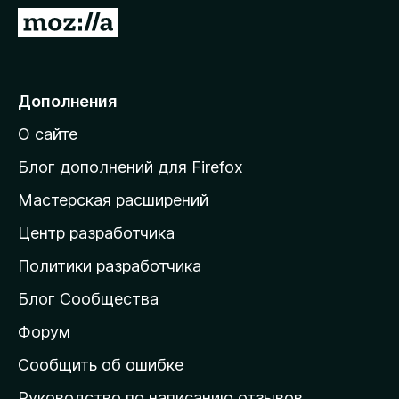
з
П
5
е
р
е
Дополнения
й
О сайте
т
и
Блог дополнений для Firefox
н
Мастерская расширений
а
Центр разработчика
д
о
Политики разработчика
м
Блог Сообщества
а
ш
Форум
н
Сообщить об ошибке
ю
Руководство по написанию отзывов