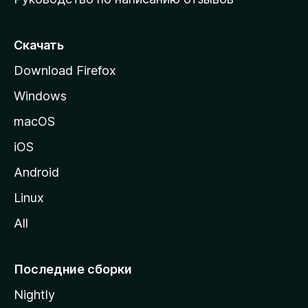
ю
с
т
Скачать
р
Download Firefox
а
Windows
н
и
macOS
ц
iOS
у
M
Android
o
Linux
z
All
i
l
l
Последние сборки
a
Nightly