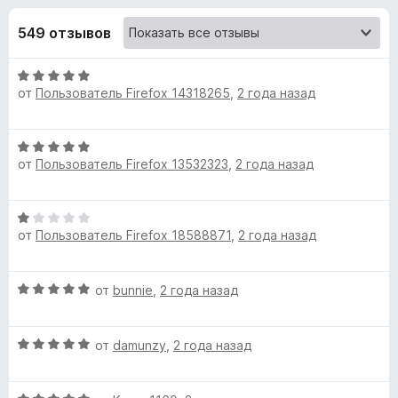
н
,
з
6
549 отзывов
е
а
и
р
з
О
а
«
5
от
Пользователь Firefox 14318265
,
2 года назад
ц
F
е
i
A
н
r
О
е
от
Пользователь Firefox 13532323
e
,
2 года назад
ц
u
н
е
f
о
н
н
o
g
О
е
а
x
от
Пользователь Firefox 18588871
,
2 года назад
ц
н
5
m
е
о
и
н
н
з
О
от
bunnie
,
2 года назад
е
а
e
5
ц
н
5
е
о
и
n
О
н
от
damunzy
,
2 года назад
н
з
ц
е
а
5
е
t
н
1