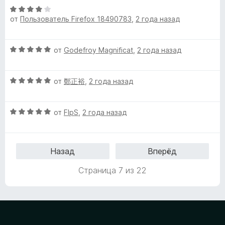
н
О
5
5
о
от
Пользователь Firefox 18490783
,
2 года назад
ц
и
н
е
з
а
н
5
О
4
от
Godefroy Magnificat
,
2 года назад
е
ц
и
н
е
з
о
О
н
от
鄭正裕
,
2 года назад
5
н
ц
е
а
е
н
4
О
н
от
FlpS
,
2 года назад
о
и
ц
е
н
з
е
н
а
5
н
о
5
Назад
Вперёд
е
н
и
н
а
з
Страница 7 из 22
о
5
5
н
и
а
з
5
5
и