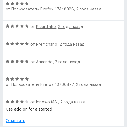
и
н
О
з
о
от
Пользователь Firefox 17448388
,
2 года назад
ц
5
н
е
а
н
О
5
от
Ricardinho
,
2 года назад
е
ц
и
н
е
з
о
О
н
от
Premchand
,
2 года назад
5
н
ц
е
а
е
н
5
О
н
от
Armando
,
2 года назад
о
и
ц
е
н
з
е
н
а
5
О
н
о
5
от
Пользователь Firefox 13766877
,
2 года назад
ц
е
н
и
е
н
а
з
н
о
5
5
О
от
lonewolf48
,
2 года назад
е
н
и
ц
н
а
use add on for a started
з
е
о
5
5
н
н
Отметить
и
е
а
з