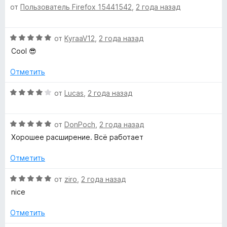
от
Пользователь Firefox 15441542
,
2 года назад
ц
е
а
е
н
5
н
о
и
О
от
KyraaV12
,
2 года назад
е
н
з
ц
н
а
Cool 😎
5
е
о
5
н
н
Отметить
и
е
а
з
н
О
5
от
Lucas
,
2 года назад
5
о
ц
и
н
е
з
а
О
н
от
DonPoch
,
2 года назад
5
5
ц
е
Хорошее расширение. Всё работает
и
е
н
з
н
о
Отметить
5
е
н
н
а
О
от
ziro
,
2 года назад
о
4
ц
nice
н
и
е
а
з
н
Отметить
5
5
е