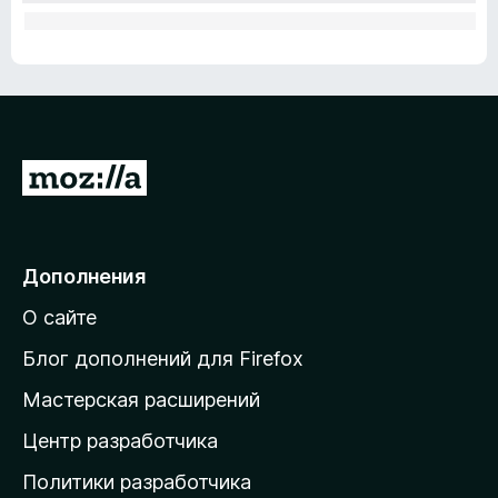
П
е
р
е
Дополнения
й
О сайте
т
и
Блог дополнений для Firefox
н
Мастерская расширений
а
Центр разработчика
д
о
Политики разработчика