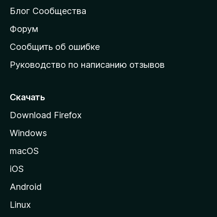
м
Блог Сообщества
а
ш
Форум
н
Сообщить об ошибке
ю
Руководство по написанию отзывов
ю
с
т
Скачать
р
Download Firefox
а
Windows
н
и
macOS
ц
iOS
у
M
Android
o
Linux
z