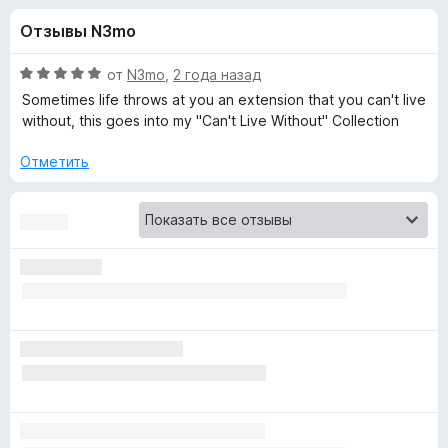
н
,
з
Отзывы N3mo
6
е
а
и
р
з
О
от
N3mo
,
2 года назад
а
«
5
ц
Sometimes life throws at you an extension that you can't live
F
е
without, this goes into my "Can't Live Without" Collection
н
i
A
е
r
Отметить
н
e
u
о
f
н
o
g
а
x
5
и
m
з
5
e
n
t