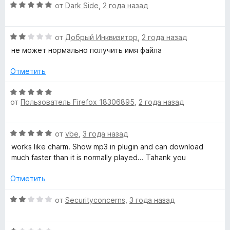
и
О
н
от
Dark Side
,
2 года назад
з
ц
е
5
е
н
О
н
от
Добрый Инквизитор
,
2 года назад
о
ц
е
н
не может нормально получить имя файла
е
н
а
н
о
5
Отметить
е
н
и
н
а
з
О
о
5
от
Пользователь Firefox 18306895
,
2 года назад
5
ц
н
и
е
а
з
н
О
2
от
vbe
,
3 года назад
5
е
ц
и
н
works like charm. Show mp3 in plugin and can download
е
з
о
much faster than it is normally played... Tahank you
н
5
н
е
а
Отметить
н
5
о
О
и
от
Securityconcerns
,
3 года назад
н
ц
з
а
е
5