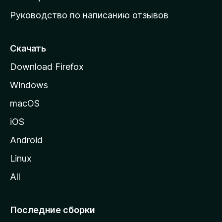
ю
Руководство по написанию отзывов
ю
с
т
Скачать
р
Download Firefox
а
Windows
н
и
macOS
ц
iOS
у
M
Android
o
Linux
z
All
i
l
l
Последние сборки
a