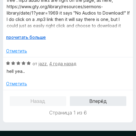
free . mp3 audio links are right on the page, as here,
е
https://www.gty.org/library/resources/sermons-
н
library/date/1?year=1969 it says "No Audios to Download!" If
о
I do click on a .mp3 link then it will say there is one, but I
н
could just as easily right click and choose to download it
а
1
Р
прочитать больше
What is needed is an extension that will follow thru to the
и
а
actual link.
з
з
Отметить
5
в
е
О
от
jazz
,
4 года назад
р
ц
hell yea..
н
е
и
н
Отметить
т
е
е
н
Назад
Вперёд
,
о
ч
н
Страница 1 из 6
т
а
о
5
б
и
ы
з