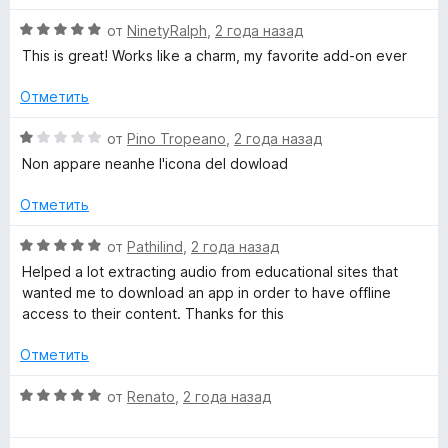
ч
е
н
r
т
н
а
О
от
NinetyRalph
,
2 года назад
о
о
5
ц
This is great! Works like a charm, my favorite add-on ever
i
б
н
и
е
ы
а
з
н
Отметить
m
5
5
е
и
н
О
от
Pino Tropeano
,
2 года назад
з
о
e
ц
Non appare neanhe l'icona del dowload
5
н
е
а
н
Отметить
»
5
е
и
н
О
от
Pathilind
,
2 года назад
з
о
ц
Helped a lot extracting audio from educational sites that
5
н
е
wanted me to download an app in order to have offline
а
н
access to their content. Thanks for this
1
е
и
н
Отметить
з
о
5
н
О
от
Renato
,
2 года назад
а
ц
5
е