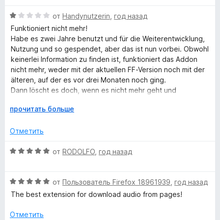
и
е
н
w
з
О
н
от
Handynutzerin
,
год назад
о
5
ц
е
н
Funktioniert nicht mehr!
е
н
а
n
Habe es zwei Jahre benutzt und für die Weiterentwicklung,
н
о
5
Nutzung und so gespendet, aber das ist nun vorbei. Obwohl
е
н
и
keinerlei Information zu finden ist, funktioniert das Addon
l
н
а
з
nicht mehr, weder mit der aktuellen FF-Version noch mit der
о
1
5
älteren, auf der es vor drei Monaten noch ging.
o
н
и
Dann löscht es doch, wenn es nicht mehr geht und
а
з
behauptet nicht das Gegenteil!
1
Р
5
прочитать больше
a
Es handelt sich übrigens immer um die gleiche Seite, es sind
и
а
also definitiv Audiodateien vorhanden!
з
з
Отметить
d
5
в
е
О
от
RODOLFO
,
год назад
e
р
ц
н
е
r
и
О
н
от
Пользователь Firefox 18961939
,
год назад
т
ц
е
The best extension for download audio from pages!
е
е
н
P
,
н
о
Отметить