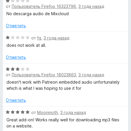
5
О
н
и
от
Пользователь Firefox 16323796
,
3 года назад
ц
е
з
е
н
No descarga audio de Mixcloud
5
н
о
е
н
Отметить
н
а
о
О
2
от
fg
,
3 года назад
н
ц
и
does not work at all.
а
е
з
1
н
5
Отметить
и
е
з
н
О
5
о
от
Пользователь Firefox 18023863
,
3 года назад
ц
н
е
doesn't work with Patreon embedded audio unfortunately
а
н
which is what I was hoping to use it for
1
е
и
н
Отметить
з
о
5
н
О
от
Moonmoth
,
3 года назад
а
ц
Great add-on! Works really well for downloading mp3 files
3
е
on a website.
и
н