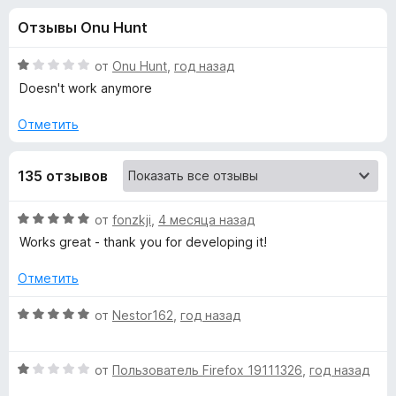
н
,
з
Отзывы Onu Hunt
8
е
а
и
р
з
О
от
Onu Hunt
,
год назад
а
«
5
ц
Doesn't work anymore
F
е
н
i
Отметить
A
е
r
н
e
u
135 отзывов
о
f
н
o
d
а
О
от
fonzkji
,
4 месяца назад
x
1
ц
Works great - thank you for developing it!
и
i
е
з
н
Отметить
5
е
o
н
О
от
Nestor162
,
год назад
о
ц
D
н
е
а
О
н
от
Пользователь Firefox 19111326
,
год назад
o
5
ц
е