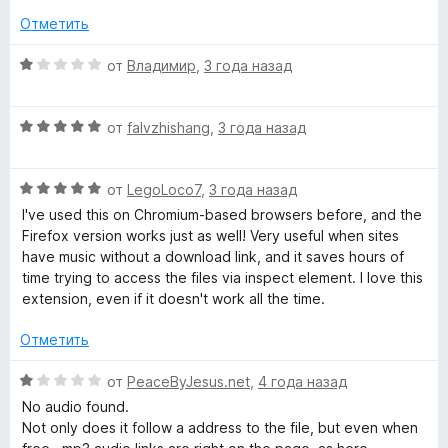
з
е
Отметить
5
н
о
О
от
Владимир
,
3 года назад
н
ц
а
е
5
О
н
от
falvzhishang
,
3 года назад
и
ц
е
з
е
н
5
О
н
от
LegoLoco7
,
3 года назад
о
ц
е
н
I've used this on Chromium-based browsers before, and the
е
н
а
Firefox version works just as well! Very useful when sites
н
о
1
have music without a download link, and it saves hours of
е
н
и
time trying to access the files via inspect element. I love this
н
а
з
extension, even if it doesn't work all the time.
о
5
5
н
и
Отметить
а
з
5
5
О
от
PeaceByJesus.net
,
4 года назад
и
ц
No audio found.
з
е
Not only does it follow a address to the file, but even when
5
н