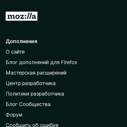
5
П
е
р
е
Дополнения
й
О сайте
т
и
Блог дополнений для Firefox
н
Мастерская расширений
а
Центр разработчика
д
о
Политики разработчика
м
Блог Сообщества
а
ш
Форум
н
Сообщить об ошибке