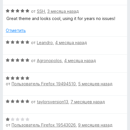
н
а
5
е
о
5
d
О
н
от
SSH
,
3 месяца назад
н
и
ц
е
а
Great theme and looks cool, using it for years no issues!
з
M
е
н
5
5
н
о
Отметить
и
е
н
a
з
н
а
О
от
Leandro
,
4 месяца назад
5
о
5
ц
t
н
и
е
а
з
О
н
от
Agronopolos
,
4 месяца назад
r
5
5
ц
е
и
е
н
з
О
i
н
о
от
Пользователь Firefox 19494510
,
5 месяцев назад
5
ц
е
н
е
н
а
x
н
о
5
О
от
taylorsversion13
,
7 месяцев назад
е
н
и
»
ц
н
а
з
е
о
5
5
О
н
н
и
от
Пользователь Firefox 19543026
,
9 месяцев назад
ц
е
а
з