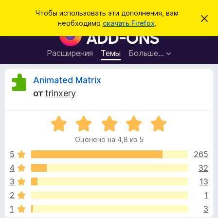
П
Войти
Чтобы использовать эти дополнения, вам
С
о
необходимо
скачать Firefox
.
к
Д
и
р
о
ы
с
т
п
Расширения
Темы
Больше…
к
ь
о
э
т
л
О
Animated Matrix
о
н
у
от
trinxery
в
е
т
е
н
д
о
О
и
з
м
ц
я
л
Оценено на 4,8 из 5
е
е
д
ы
н
н
5
265
л
и
е
е
4
32
я
в
н
б
3
13
о
р
н
ы
2
1
а
а
1
3
4
у