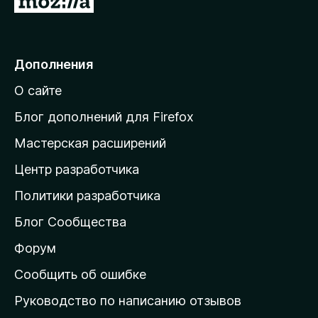
5
е
р
е
Дополнения
й
О сайте
т
и
Блог дополнений для Firefox
н
Мастерская расширений
а
Центр разработчика
д
о
Политики разработчика
м
Блог Сообщества
а
ш
Форум
н
Сообщить об ошибке
ю
Руководство по написанию отзывов
ю