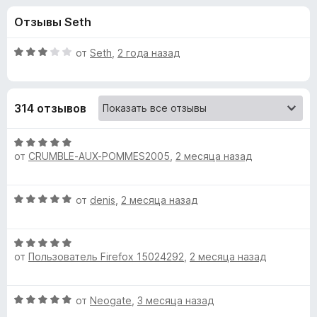
н
,
з
Отзывы Seth
8
е
а
и
р
з
О
от
Seth
,
2 года назад
а
«
5
ц
F
е
н
i
A
314 отзывов
е
r
н
e
n
о
О
f
н
от
CRUMBLE-AUX-POMMES2005
,
2 месяца назад
ц
o
i
а
е
x
3
н
О
от
denis
,
2 месяца назад
и
е
m
ц
з
н
е
5
о
a
О
н
н
от
Пользователь Firefox 15024292
,
2 месяца назад
ц
е
а
t
е
н
5
н
о
и
О
от
Neogate
,
3 месяца назад
е
н
e
з
ц