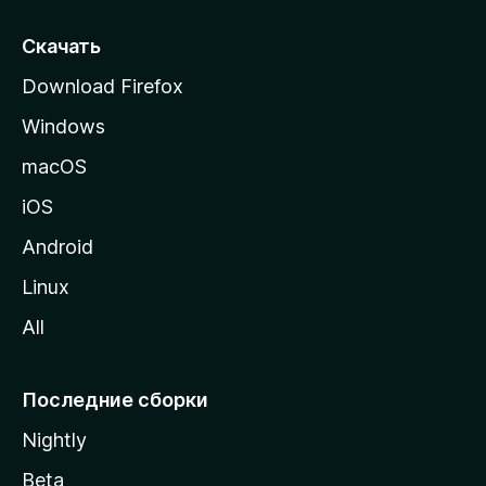
с
т
Скачать
р
Download Firefox
а
Windows
н
и
macOS
ц
iOS
у
M
Android
o
Linux
z
All
i
l
l
Последние сборки
a
Nightly
Beta