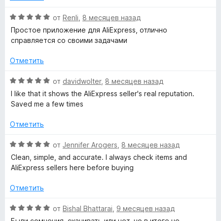
а
а
5
О
от
Renli
,
8 месяцев назад
х
и
ц
Простое приложение для AliExpress, отлично
з
е
справляется со своими задачами
н
5
н
е
Отметить
н
а
о
О
от
davidwolter
,
8 месяцев назад
н
ц
I like that it shows the AliExpress seller's real reputation.
A
а
е
Saved me a few times
5
н
l
и
е
Отметить
з
н
i
5
о
О
от
Jennifer Arogers
,
8 месяцев назад
н
ц
Clean, simple, and accurate. I always check items and
а
E
е
AliExpress sellers here before buying
5
н
и
е
Отметить
x
з
н
5
о
О
от
Bishal Bhattarai
,
9 месяцев назад
p
н
ц
Были сомнения, скачивать или нет, но в итоге не