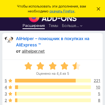
П
Войти
Чтобы использовать эти дополнения, вам
С
о
необходимо
скачать Firefox
.
к
Д
и
р
о
ы
с
т
п
Расширения
Темы
Больше…
к
ь
о
э
т
л
О
AliHelper – помощник в покупках на
о
н
у
AliExpress ™
в
е
т
е
от
alihelper.net
н
д
о
и
з
м
я
О
л
е
ц
д
ы
н
Оценено на 4,4 из 5
е
л
и
н
е
5
221
я
в
е
б
4
10
н
р
ы
3
5
о
а
н
2
8
у
а