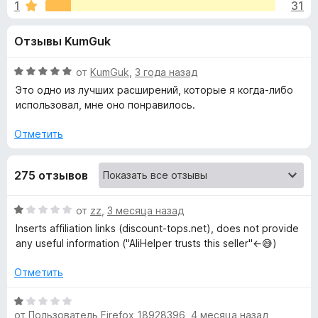
н
1
31
4
з
,
е
а
Отзывы KumGuk
4
р
и
а
«
з
О
от
KumGuk
,
3 года назад
F
5
ц
Это одно из лучших расширений, которые я когда-либо
i
A
е
использовал, мне оно понравилось.
r
н
е
e
Отметить
l
н
f
о
o
i
275 отзывов
н
x
а
H
5
О
от
zz
,
3 месяца назад
и
ц
Inserts affiliation links (discount-tops.net), does not provide
з
e
е
any useful information ("AliHelper trusts this seller"←😅)
5
н
е
l
Отметить
н
о
О
p
н
от
Пользователь Firefox 18928396
,
4 месяца назад
ц