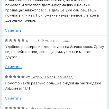
а
е
пожалел. Алихелпер даёт информацию о ценах и
r
5
н
продавцах Алиэкспресс, а дальше уже сам решаешь,
и
е
покупать или нет. Приложение ненавязчивое, лёгкое и
з
e
н
довольно точное.
5
о
н
Отметить
s
а
5
О
от
IrinaS
,
9 месяцев назад
s
и
ц
Удобное расширение для покупок на Алиэкспресс. Сразу
з
е
видно рейтинг продавца, динамику цены и многое
™
5
н
другое.
е
»
н
Отметить
о
н
О
от
Ewgen
,
9 месяцев назад
а
ц
Помогло найти реально большие скидки на распродаже
5
е
AliExpress 11.11
и
н
з
е
Отметить
5
н
о
О
от
Роман
,
9 месяцев назад