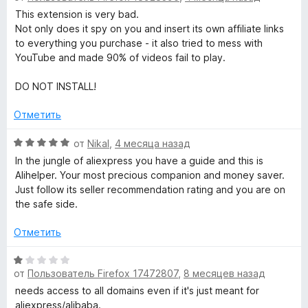
а
е
This extension is very bad.
e
1
н
Not only does it spy on you and insert its own affiliate links
и
е
to everything you purchase - it also tried to mess with
r
з
н
YouTube and made 90% of videos fail to play.
5
о
н
DO NOT INSTALL!
–
а
1
Отметить
п
и
з
О
от
Nikal
,
4 месяца назад
о
5
ц
In the jungle of aliexpress you have a guide and this is
е
Alihelper. Your most precious companion and money saver.
м
н
Just follow its seller recommendation rating and you are on
е
the safe side.
н
о
о
Отметить
н
щ
а
О
5
от
Пользователь Firefox 17472807
,
8 месяцев назад
ц
н
и
е
needs access to all domains even if it's just meant for
з
н
aliexpress/alibaba.