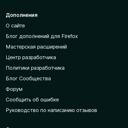
р
е
Дополнения
й
О сайте
т
и
Блог дополнений для Firefox
н
Мастерская расширений
а
Центр разработчика
д
о
Политики разработчика
м
Блог Сообщества
а
ш
Форум
н
Сообщить об ошибке
ю
Руководство по написанию отзывов
ю
с
т