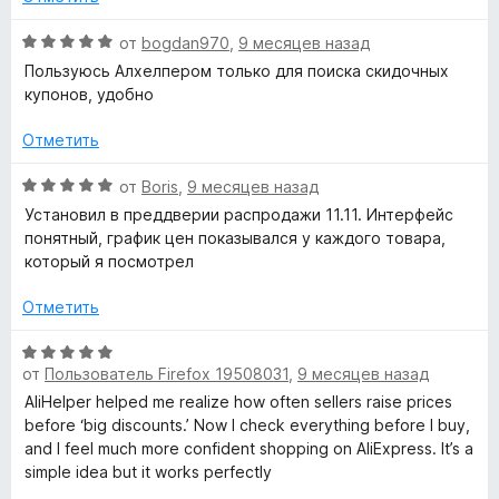
н
а
О
от
bogdan970
,
9 месяцев назад
5
ц
Пользуюсь Алхелпером только для поиска скидочных
и
е
купонов, удобно
з
н
5
е
Отметить
н
о
О
от
Boris
,
9 месяцев назад
н
ц
Установил в преддверии распродажи 11.11. Интерфейс
а
е
понятный, график цен показывался у каждого товара,
5
н
который я посмотрел
и
е
з
н
Отметить
5
о
н
О
а
от
Пользователь Firefox 19508031
,
9 месяцев назад
ц
5
е
AliHelper helped me realize how often sellers raise prices
и
н
before ‘big discounts.’ Now I check everything before I buy,
з
е
and I feel much more confident shopping on AliExpress. It’s a
5
н
simple idea but it works perfectly
о