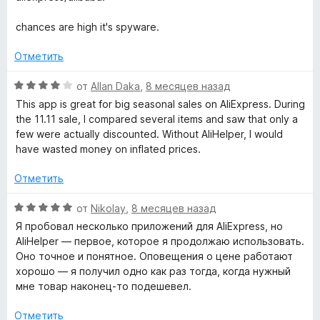
5
и
е
н
chances are high it's spyware.
о
к
н
Отметить
а
в
1
О
от
Allan Daka
,
8 месяцев назад
и
ц
This app is great for big seasonal sales on AliExpress. During
п
з
е
the 11.11 sale, I compared several items and saw that only a
5
н
few were actually discounted. Without AliHelper, I would
е
о
have wasted money on inflated prices.
н
о
Отметить
к
н
а
О
от
Nikolay
,
8 месяцев назад
у
4
ц
Я пробовал несколько приложений для AliExpress, но
и
е
AliHelper — первое, которое я продолжаю использовать.
п
з
н
Оно точное и понятное. Оповещения о цене работают
5
е
хорошо — я получил одно как раз тогда, когда нужный
н
к
мне товар наконец-то подешевел.
о
н
Отметить