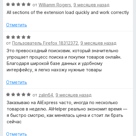
о
О
от
Williamm Rogers
,
9 месяцев назад
н
ц
All sections of the extension load quickly and work correctly
а
е
5
н
Отметить
и
е
з
н
О
5
о
от
Пользователь Firefox 18312372
,
9 месяцев назад
ц
н
е
Это превосходный поисковик. который значительно
а
н
упрощает процесс поиска и покупки товаров онлайн.
5
е
Благодаря широкой базе данных и удобному
и
н
интерфейсу, я легко нахожу нужные товары
з
о
5
н
Отметить
а
5
О
от
zalin64
,
9 месяцев назад
и
ц
Заказываю на AliExpress часто, иногда по несколько
з
е
товаров в неделю. AliHelper реально экономит время —
5
н
я быстро смотрю, как менялась цена и стоит ли брать
е
сейчас
н
о
Отметить