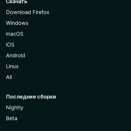
Скачать
р
Download Firefox
а
Windows
н
и
macOS
ц
iOS
у
M
Android
o
Linux
z
All
i
l
l
Последние сборки
a
Nightly
Beta