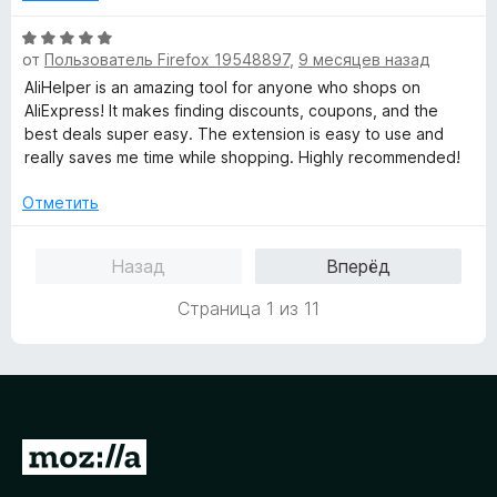
н
а
О
5
от
Пользователь Firefox 19548897
,
9 месяцев назад
ц
и
е
AliHelper is an amazing tool for anyone who shops on
з
н
AliExpress! It makes finding discounts, coupons, and the
5
е
best deals super easy. The extension is easy to use and
н
really saves me time while shopping. Highly recommended!
о
н
Отметить
а
5
Назад
Вперёд
и
з
Страница 1 из 11
5
П
е