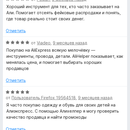
н
ц
Хороший инструмент для тех, кто часто заказывает на
а
е
Али. Помогает отсеять фейковые распродажи и понять,
5
н
где товар реально стоит своих денег.
и
е
з
н
Отметить
5
о
н
О
от
Viadeo
,
9 месяцев назад
а
ц
Покупаю на AliExpress всякую мелочёвку —
5
е
инструменты, провода, детали. AliHelper показывает, как
и
н
менялась цена, и помогает выбирать хороших
з
е
продавцов
5
н
о
Отметить
н
а
О
5
от
Пользователь Firefox 19564518
,
9 месяцев назад
ц
и
е
Я часто покупаю одежду и обувь для своих детей на
з
н
Алиэкспресс. С помощью Алихелпер я могу проверить
5
е
качество продавца и найти промокоды
н
о
Отметить