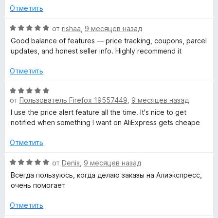
н
Отметить
а
5
О
от
rishaa
,
9 месяцев назад
и
ц
Good balance of features — price tracking, coupons, parcel
з
е
updates, and honest seller info. Highly recommend it
5
н
е
Отметить
н
о
О
н
от
Пользователь Firefox 19557449
,
9 месяцев назад
ц
а
е
I use the price alert feature all the time. It's nice to get
5
н
notified when something I want on AliExpress gets cheape
и
е
з
н
Отметить
5
о
н
О
от
Denis
,
9 месяцев назад
а
ц
Всегда пользуюсь, когда делаю заказы на Алиэкспресс,
5
е
очень помогает
и
н
з
е
Отметить
5
н