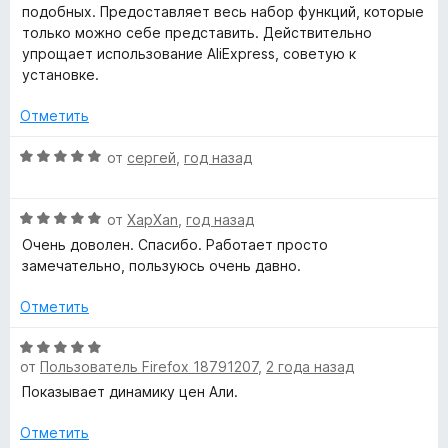
1
5
е
подобных. Предоставляет весь набор функций, которые
в
и
н
только можно себе представить. Действительно
з
е
упрощает использование AliExpress, советую к
п
5
н
установке.
о
о
н
Отметить
а
5
О
к
от
сергей
,
год назад
и
ц
з
е
у
5
О
н
от
XapXan
,
год назад
ц
е
Очень доволен. Спасибо. Работает просто
п
е
н
замечательно, пользуюсь очень давно.
н
о
к
е
н
Отметить
н
а
о
5
О
а
н
и
от
Пользователь Firefox 18791207
,
2 года назад
ц
а
з
е
Показывает динамику цен Али.
х
5
5
н
и
е
Отметить