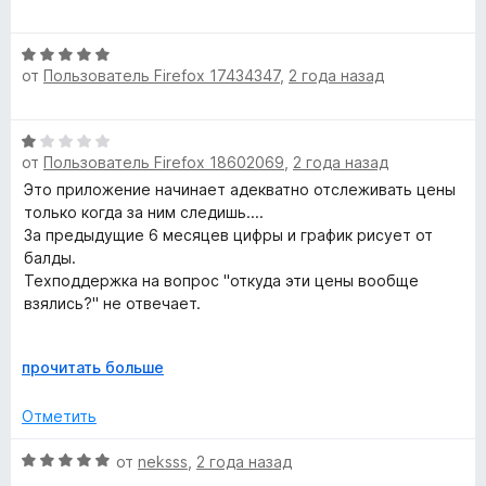
4
ц
и
е
з
О
н
5
от
Пользователь Firefox 17434347
,
2 года назад
ц
е
е
н
н
о
О
е
н
от
Пользователь Firefox 18602069
,
2 года назад
ц
н
а
е
Это приложение начинает адекватно отслеживать цены
о
5
н
только когда за ним следишь....
н
и
е
За предыдущие 6 месяцев цифры и график рисует от
а
з
н
балды.
5
5
о
Техподдержка на вопрос "откуда эти цены вообще
и
н
взялись?" не отвечает.
з
а
5
1
Вопрос: если я выбираю доставку в Россию,
Р
прочитать больше
и
Новорыбинский поселок, то каким образом приложение
а
з
рисует цену в долларах? В алиэкспресс нет цен в
з
5
Отметить
долларах для России!
в
е
О
от
neksss
,
2 года назад
PS: что удивительно....ни одного правдивого отзыва я
р
ц
здесь не увидел, кроме одного "The price history is