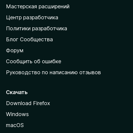
н
Мастерская расширений
а
Центр разработчика
д
о
Политики разработчика
м
Блог Сообщества
а
ш
Форум
н
Сообщить об ошибке
ю
Руководство по написанию отзывов
ю
с
т
Скачать
р
Download Firefox
а
Windows
н
и
macOS
ц