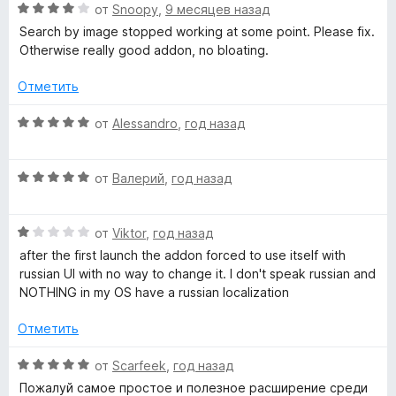
2
О
от
Snoopy
,
9 месяцев назад
s
и
ц
Search by image stopped working at some point. Please fix.
з
е
Otherwise really good addon, no bloating.
5
н
п
е
Отметить
н
о
о
О
от
Alessandro
,
год назад
н
ц
м
а
е
4
О
н
от
Валерий
,
год назад
и
ц
о
е
з
е
н
5
О
н
от
Viktor
,
год назад
о
щ
ц
е
н
after the first launch the addon forced to use itself with
е
н
а
russian UI with no way to change it. I don't speak russian and
н
н
о
5
NOTHING in my OS have a russian localization
е
н
и
и
н
а
з
Отметить
о
5
5
н
и
О
к
от
Scarfeek
,
год назад
а
з
ц
Пожалуй самое простое и полезное расширение среди