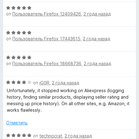
»
з
н
5
о
О
от
Пользователь Firefox 12409426
,
2 года назад
н
ц
а
е
5
н
О
и
е
от
Пользователь Firefox 17443615
,
2 года назад
ц
з
н
е
5
о
н
н
О
е
а
от
Пользователь Firefox 18668736
,
2 года назад
ц
н
5
е
о
и
н
н
з
О
от
iG0R
,
2 года назад
е
а
5
ц
н
Unfortunately, it stopped working on Aliexpress (logging
5
е
о
history, finding similar products, displaying seller rating and
и
н
н
messing up price history). On all other sites, e.g. Amazon, it
з
е
а
works flawlessly.
5
н
5
о
и
Отметить
н
з
а
О
5
от
technocrat
,
2 года назад