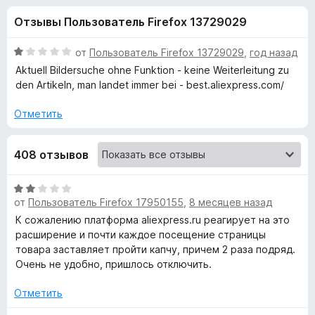
н
,
з
Отзывы Пользователь Firefox 13729029
2
е
а
и
р
з
О
от
Пользователь Firefox 13729029
,
год назад
а
«
5
ц
Aktuell Bildersuche ohne Funktion - keine Weiterleitung zu
F
е
den Artikeln, man landet immer bei - best.aliexpress.com/
н
i
A
е
r
Отметить
н
e
l
о
f
408 отзывов
н
o
i
а
x
1
О
и
t
от
Пользователь Firefox 17950155
,
8 месяцев назад
ц
з
е
К сожалению платформа aliexpress.ru реагирует на это
5
н
расширение и почти каждое посещение страницы
o
е
товара заставляет пройти капчу, причем 2 раза подряд.
н
Очень не удобно, пришлось отключить.
o
о
н
Отметить
l
а