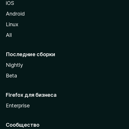
iOS
у
M
Android
o
Linux
z
All
i
l
l
Последние сборки
a
Nightly
Beta
Firefox для бизнеса
Enterprise
Сообщество