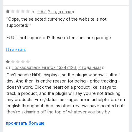
н
е
incorrect.."
и
О
н
от
mAz
,
2 года назад
т
ц
е
"Oops, the selected currency of the website is not
е
е
н
supported! "
,
н
о
ч
е
н
EUR is not supported? these extensions are garbage
т
н
а
о
о
5
Отметить
б
н
и
ы
а
з
О
1
5
от
Пользователь Firefox 13347126
,
2 года назад
ц
и
е
Can't handle HiDPI displays, so the plugin window is ultra-
з
н
tiny. And then its entire reason for being - price tracking -
5
е
doesn't work. Click the heart on a product like it says to
н
track a product, and the plugin will say you're not tracking
о
any products. Error/status messages are in unhelpful broken
н
english throughout. And, as other reviews have pointed out,
а
they're skimming off the top of whatever you buy by
1
inserting their own tracking codes. With a name like "BigData
Р
прочитать больше
и
Technologies" I guess that tells you all you need to know.
а
з
Avoid.