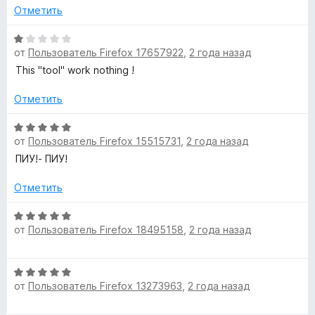
з
5
Отметить
в
е
О
р
от
Пользователь Firefox 17657922
,
2 года назад
ц
н
е
This "tool" work nothing !
и
н
т
е
Отметить
е
н
,
о
О
ч
от
Пользователь Firefox 15515731
,
2 года назад
н
ц
т
а
е
ПИУ!- ПИУ!
о
1
н
б
и
е
Отметить
ы
з
н
5
о
О
от
Пользователь Firefox 18495158
,
2 года назад
н
ц
а
е
5
н
О
и
е
от
Пользователь Firefox 13273963
,
2 года назад
ц
з
н
е
5
о