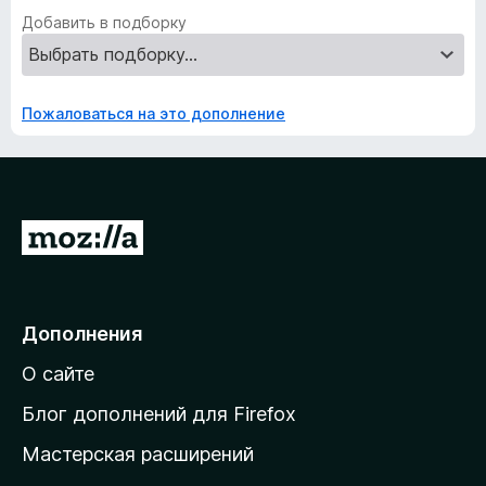
Добавить в подборку
Пожаловаться на это дополнение
П
е
р
е
Дополнения
й
О сайте
т
и
Блог дополнений для Firefox
н
Мастерская расширений
а