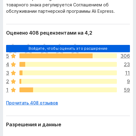
товарного знака регулируется Соглашением об
обслуживании партнерской программы Ali Express.
Оценено 408 рецензентами на 4,2
О
Войдите, чтобы оценить это расширение
ц
5
306
е
4
23
н
о
3
11
к
2
9
п
1
59
о
к
Прочитать 408 отзывов
а
н
е
т
Разрешения и данные