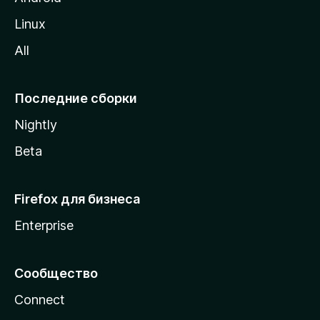
o
Linux
z
All
i
l
l
Последние сборки
a
Nightly
Beta
Firefox для бизнеса
Enterprise
Сообщество
Connect