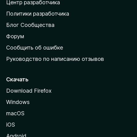
Центр разработчика
д
о
Политики разработчика
м
Блог Сообщества
а
ш
Форум
н
Сообщить об ошибке
ю
Руководство по написанию отзывов
ю
с
т
Скачать
р
Download Firefox
а
Windows
н
и
macOS
ц
iOS
у
M
Android