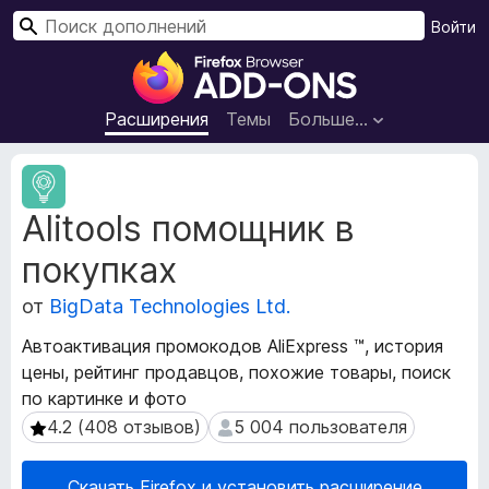
П
Войти
о
Д
и
о
с
п
Расширения
Темы
Больше…
к
о
л
М
н
е
Alitools помощник в
т
е
а
н
покупках
д
и
а
я
от
BigData Technologies Ltd.
н
д
н
Автоактивация промокодов AliExpress ™, история
л
ы
цены, рейтинг продавцов, похожие товары, поиск
я
е
по картинке и фото
р
б
а
4.2 (408 отзывов)
5 004 пользователя
4.2 (408 отзывов)
5 004 пользователя
р
с
а
ш
у
Скачать Firefox и установить расширение