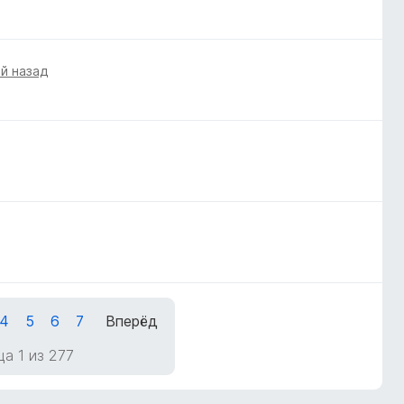
ей назад
4
5
6
7
Вперёд
а 1 из 277