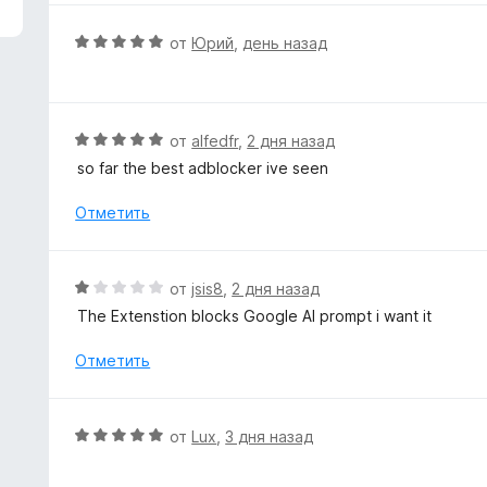
з
н
5
е
О
от
Юрий
,
день назад
н
ц
о
е
н
н
а
е
О
от
alfedfr
,
2 дня назад
5
н
ц
so far the best adblocker ive seen
и
о
е
з
н
н
Отметить
5
а
е
5
н
и
о
О
от
jsis8
,
2 дня назад
з
н
ц
5
The Extenstion blocks Google AI prompt i want it
а
е
5
н
Отметить
и
е
з
н
5
о
О
от
Lux
,
3 дня назад
н
ц
а
е