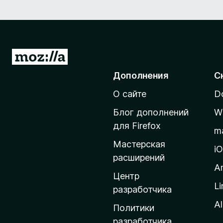
П
е
Дополнения
С
р
О сайте
D
е
й
Блог дополнений
W
т
для Firefox
m
и
Мастерская
н
i
расширений
а
A
д
Центр
Li
о
разработчика
м
Al
Политики
а
разработчика