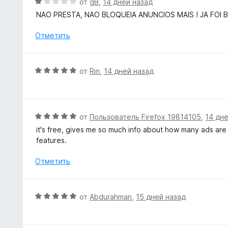
О
от
gB
,
14 дней назад
5
н
ц
NAO PRESTA, NAO BLOQUEIA ANUNCIOS MAIS ! JA FOI
и
о
е
з
н
н
Отметить
5
а
е
5
н
и
о
О
от
Rin
,
14 дней назад
з
н
ц
5
а
е
1
н
и
е
О
от
Пользователь Firefox 19814105
,
14 дн
з
н
ц
5
it's free, gives me so much info about how many ads are 
о
е
features.
н
н
а
е
Отметить
5
н
и
о
з
н
О
от
Abdurahman
,
15 дней назад
5
а
ц
5
е
и