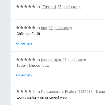
н
з
е
О
от
fffghhhujj
,
17 дней назад
5
н
ц
о
е
н
н
а
е
О
от
huy
,
17 дней назад
5
н
ц
Chặn qc rất tốt
и
о
е
з
н
н
Отметить
5
а
е
5
н
и
о
О
от
jvccorsairplu
,
18 дней назад
з
н
ц
5
Super il bloque tous.
а
е
5
н
Отметить
и
е
з
н
5
о
О
от
Пользователь Firefox 13561932
,
18 дне
н
ц
works partially on pinterest web
а
е
5