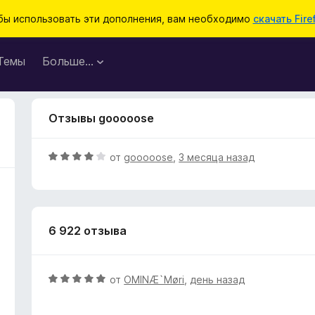
бы использовать эти дополнения, вам необходимо
скачать Fire
Темы
Больше…
Отзывы gooooose
О
от
gooooose
,
3 месяца назад
ц
е
н
е
6 922 отзыва
н
о
н
а
О
от
OMINÆ`Møri
,
день назад
4
ц
и
е