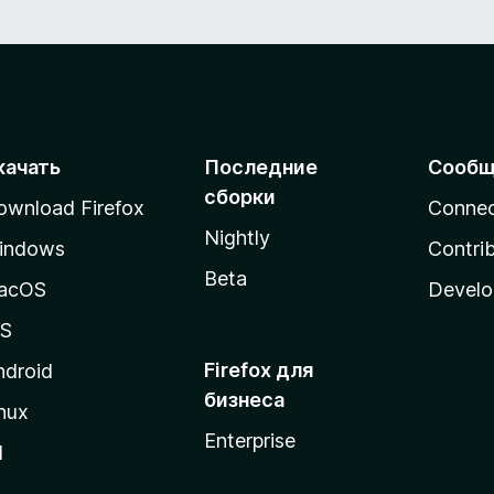
и
з
5
качать
Последние
Сообщ
сборки
ownload Firefox
Conne
Nightly
indows
Contri
Beta
acOS
Develo
OS
Firefox для
ndroid
бизнеса
nux
Enterprise
l