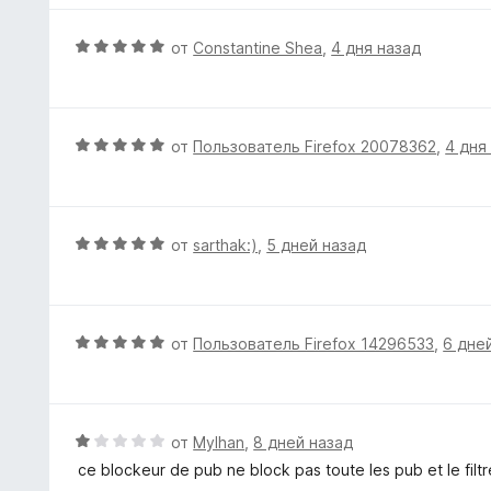
1
н
и
е
О
от
Constantine Shea
,
4 дня назад
з
н
ц
5
о
е
н
н
а
е
О
от
Пользователь Firefox 20078362
,
4 дня
5
н
ц
и
о
е
з
н
н
5
а
е
О
от
sarthak:)
,
5 дней назад
5
н
ц
и
о
е
з
н
н
5
а
е
О
от
Пользователь Firefox 14296533
,
6 дне
5
н
ц
и
о
е
з
н
н
5
а
е
О
от
Mylhan
,
8 дней назад
5
н
ц
ce blockeur de pub ne block pas toute les pub et le filtre
и
о
е