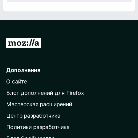
П
е
р
е
Дополнения
й
О сайте
т
и
Блог дополнений для Firefox
н
Мастерская расширений
а
Центр разработчика
д
о
Политики разработчика
м