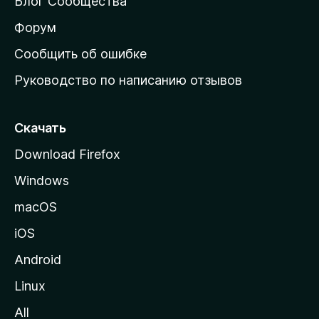
Блог Сообщества
а
ш
Форум
н
Сообщить об ошибке
ю
Руководство по написанию отзывов
ю
с
т
Скачать
р
Download Firefox
а
Windows
н
и
macOS
ц
iOS
у
M
Android
o
Linux
z
All
i