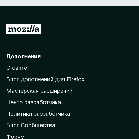
П
е
р
е
Дополнения
й
О сайте
т
и
Блог дополнений для Firefox
н
Мастерская расширений
а
Центр разработчика
д
о
Политики разработчика
м
Блог Сообщества
а
ш
Форум