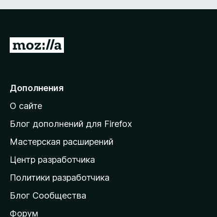
П
е
р
е
Дополнения
й
О сайте
т
и
Блог дополнений для Firefox
н
Мастерская расширений
а
Центр разработчика
д
о
Политики разработчика
м
Блог Сообщества
а
ш
Форум