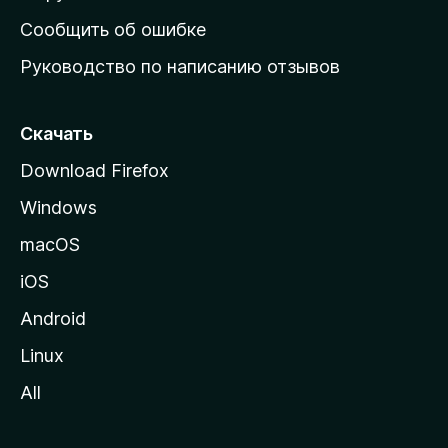
н
Сообщить об ошибке
ю
Руководство по написанию отзывов
ю
с
т
Скачать
р
Download Firefox
а
Windows
н
и
macOS
ц
iOS
у
M
Android
o
Linux
z
All
i
l