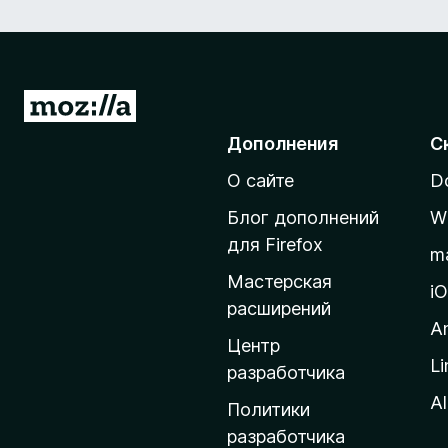
П
е
Дополнения
С
р
О сайте
D
е
й
Блог дополнений
W
т
для Firefox
m
и
Мастерская
н
i
расширений
а
A
д
Центр
Li
о
разработчика
м
Al
Политики
а
разработчика