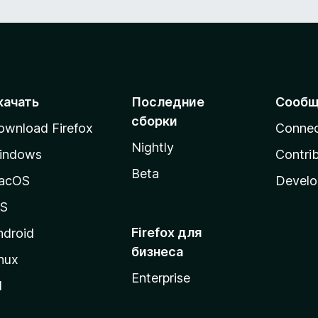
качать
Последние
Сообщ
сборки
ownload Firefox
Conne
Nightly
indows
Contri
Beta
acOS
Develo
OS
Firefox для
ndroid
бизнеса
nux
Enterprise
l