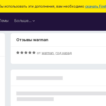
бы использовать эти дополнения, вам необходимо
скачать Fire
Темы
Больше…
Отзывы warman
О
от
warman
,
год назад
ц
е
н
е
н
о
н
а
5
и