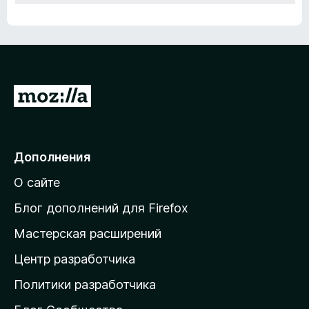
П
е
р
е
Дополнения
й
О сайте
т
и
Блог дополнений для Firefox
н
Мастерская расширений
а
Центр разработчика
д
о
Политики разработчика
м