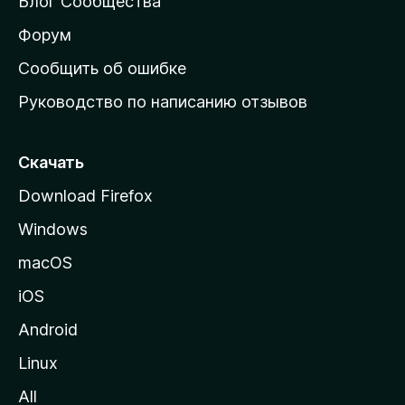
Блог Сообщества
а
ш
Форум
н
Сообщить об ошибке
ю
Руководство по написанию отзывов
ю
с
т
Скачать
р
Download Firefox
а
Windows
н
и
macOS
ц
iOS
у
M
Android
o
Linux
z
All
i