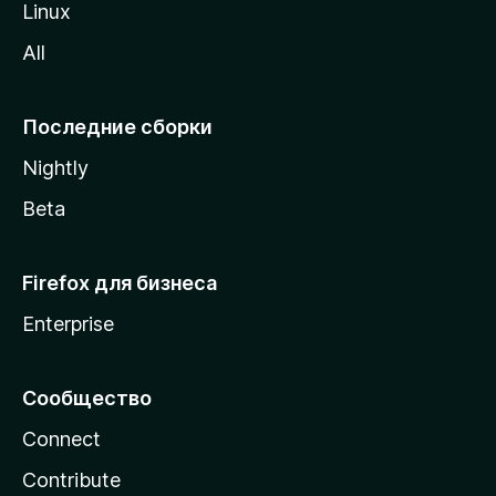
Linux
z
All
i
l
l
Последние сборки
a
Nightly
Beta
Firefox для бизнеса
Enterprise
Сообщество
Connect
Contribute