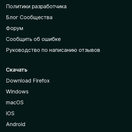
о
Политики разработчика
м
Блог Сообщества
а
ш
Форум
н
Сообщить об ошибке
ю
Руководство по написанию отзывов
ю
с
т
Скачать
р
Download Firefox
а
Windows
н
и
macOS
ц
iOS
у
M
Android
o