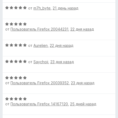
н
а
о
О
5
от
m7h_byte
,
21 день назад
н
ц
и
а
е
з
О
5
н
5
от
Пользователь Firefox 20044231
,
22 дня назад
ц
и
е
е
з
н
н
5
о
О
от
Aurelien
,
22 дня назад
е
н
ц
н
а
е
о
5
О
н
от
Saychoii
,
23 дня назад
н
и
ц
е
а
з
е
н
5
5
О
н
о
и
от
Пользователь Firefox 20039352
,
23 дня назад
ц
е
н
з
е
н
а
5
н
о
5
О
е
н
и
от
Пользователь Firefox 14167120
,
25 дней назад
ц
н
а
з
е
о
5
5
н
н
и