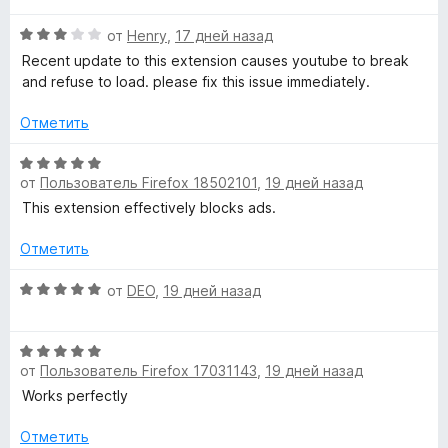
о
5
5
н
н
и
О
от
Henry
,
17 дней назад
е
а
з
ц
н
Recent update to this extension causes youtube to break
5
5
е
о
and refuse to load. please fix this issue immediately.
и
н
н
з
е
а
Отметить
5
н
5
о
О
и
н
от
Пользователь Firefox 18502101
,
19 дней назад
ц
з
а
е
5
This extension effectively blocks ads.
3
н
и
е
Отметить
з
н
5
о
О
от
DEO
,
19 дней назад
н
ц
а
е
О
5
н
от
Пользователь Firefox 17031143
,
19 дней назад
ц
и
е
е
з
н
Works perfectly
н
5
о
е
н
Отметить