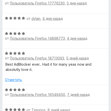
от
Пользователь Firefox 17776230
,
3 дня назад
ц
е
а
з
e
е
н
5
5
н
о
и
О
от
dylan
,
4 дня назад
е
r
н
з
ц
н
а
5
е
о
5
U
О
н
н
и
от
Пользователь Firefox 14898773
,
4 дня назад
ц
е
а
з
l
е
н
5
5
н
о
и
О
е
н
t
з
от
Пользователь Firefox 18713093
,
5 дней назад
ц
н
а
5
е
Best AdBlocker ever.. Had it for many yeas now and
о
5
i
н
absolutly love it.
н
и
е
а
з
m
н
Отметить
5
5
о
и
н
О
a
з
от
Пользователь Firefox 16549450
,
7 дней назад
а
ц
5
5
е
t
и
н
О
от
Timorios
,
8 дней назад
з
е