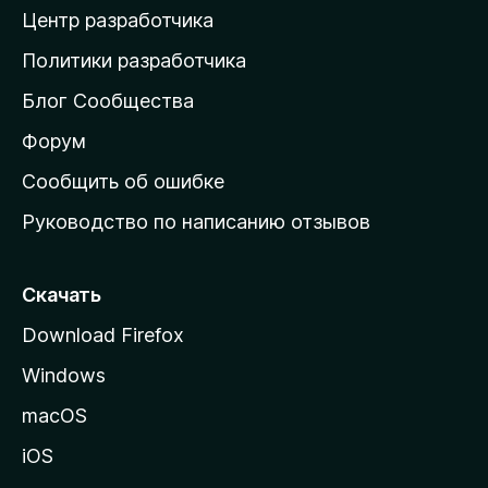
Центр разработчика
д
о
Политики разработчика
м
Блог Сообщества
а
ш
Форум
н
Сообщить об ошибке
ю
Руководство по написанию отзывов
ю
с
т
Скачать
р
Download Firefox
а
Windows
н
и
macOS
ц
iOS
у