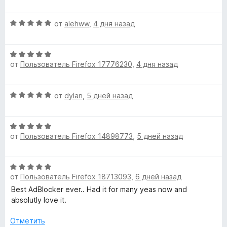
е
н
а
н
о
e
5
О
от
alehww
,
4 дня назад
е
н
и
ц
н
а
з
r
е
о
5
5
О
н
н
и
U
от
Пользователь Firefox 17776230
,
4 дня назад
ц
е
а
з
е
н
5
5
н
о
l
и
О
от
dylan
,
5 дней назад
е
н
з
ц
н
а
5
t
е
о
5
О
н
н
и
от
Пользователь Firefox 14898773
,
5 дней назад
i
ц
е
а
з
е
н
5
5
н
о
и
m
О
е
н
з
от
Пользователь Firefox 18713093
,
6 дней назад
ц
н
а
5
a
е
Best AdBlocker ever.. Had it for many yeas now and
о
5
н
absolutly love it.
н
и
е
t
а
з
н
Отметить
5
5