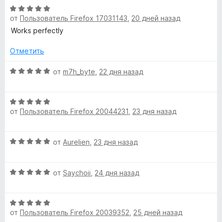
О
5
н
от
Пользователь Firefox 17031143
,
20 дней назад
ц
и
е
е
з
н
Works perfectly
н
5
о
е
н
Отметить
н
а
о
О
5
от
m7h_byte
,
22 дня назад
н
ц
и
а
е
з
О
5
н
5
от
Пользователь Firefox 20044231
,
23 дня назад
ц
и
е
е
з
н
н
5
о
О
от
Aurelien
,
23 дня назад
е
н
ц
н
а
е
о
5
О
н
от
Saychoii
,
24 дня назад
н
и
ц
е
а
з
е
н
5
5
О
н
о
и
от
Пользователь Firefox 20039352
,
25 дней назад
ц
е
н
з