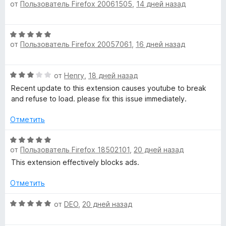
от
Пользователь Firefox 20061505
,
14 дней назад
ц
е
н
и
е
н
а
з
н
о
5
5
О
е
н
и
от
Пользователь Firefox 20057061
,
16 дней назад
ц
н
а
з
е
о
5
5
н
н
и
О
от
Henry
,
18 дней назад
е
а
з
ц
н
Recent update to this extension causes youtube to break
5
5
е
о
and refuse to load. please fix this issue immediately.
и
н
н
з
е
а
Отметить
5
н
5
о
О
и
н
от
Пользователь Firefox 18502101
,
20 дней назад
ц
з
а
е
5
This extension effectively blocks ads.
3
н
и
е
Отметить
з
н
5
о
О
от
DEO
,
20 дней назад
н
ц
а
е