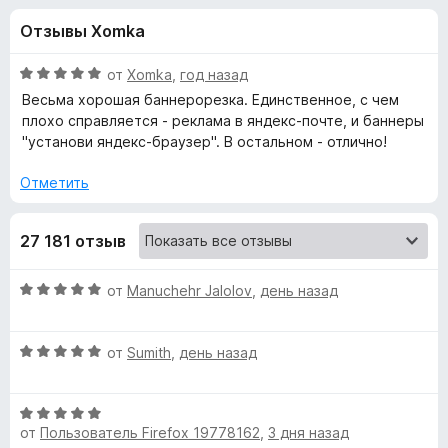
н
,
з
Отзывы Xomka
8
е
а
и
р
з
О
от
Xomka
,
год назад
а
«
5
ц
Весьма хорошая баннерорезка. Единственное, с чем
F
е
плохо справляется - реклама в яндекс-почте, и баннеры
н
i
"установи яндекс-браузер". В остальном - отлично!
A
е
r
н
Отметить
e
d
о
f
н
o
B
27 181 отзыв
а
x
5
и
l
О
от
Manuchehr Jalolov
,
день назад
з
ц
5
е
o
О
н
от
Sumith
,
день назад
ц
е
c
е
н
О
н
о
k
от
Пользователь Firefox 19778162
,
3 дня назад
ц
е
н