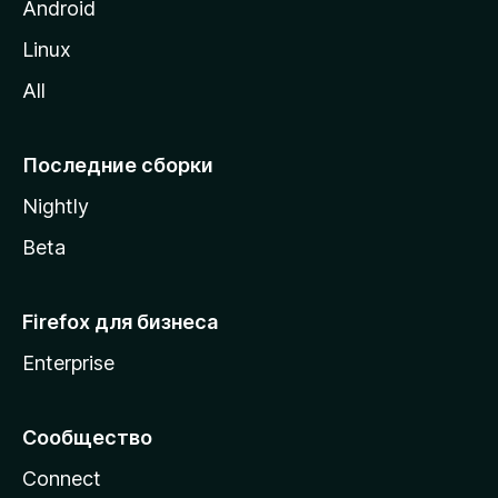
M
Android
o
Linux
z
All
i
l
l
Последние сборки
a
Nightly
Beta
Firefox для бизнеса
Enterprise
Сообщество
Connect