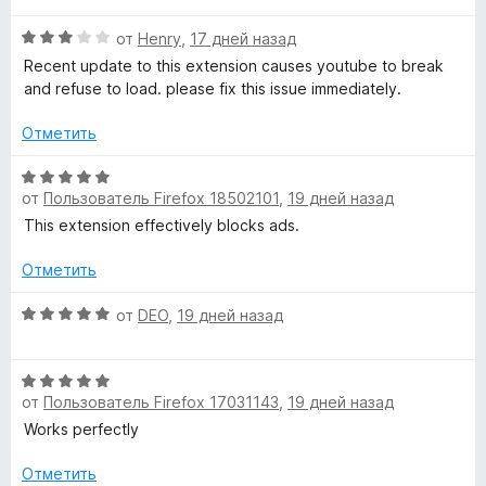
о
5
5
н
н
и
О
от
Henry
,
17 дней назад
е
а
з
ц
н
Recent update to this extension causes youtube to break
5
5
е
о
and refuse to load. please fix this issue immediately.
и
н
н
з
е
а
Отметить
5
н
5
о
О
и
н
от
Пользователь Firefox 18502101
,
19 дней назад
ц
з
а
е
5
This extension effectively blocks ads.
3
н
и
е
Отметить
з
н
5
о
О
от
DEO
,
19 дней назад
н
ц
а
е
О
5
н
от
Пользователь Firefox 17031143
,
19 дней назад
ц
и
е
е
з
н
Works perfectly
н
5
о
е
н
Отметить