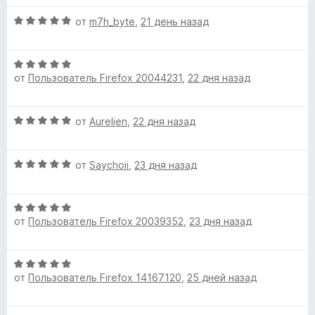
н
а
о
О
5
от
m7h_byte
,
21 день назад
н
ц
и
а
е
з
О
5
н
5
от
Пользователь Firefox 20044231
,
22 дня назад
ц
и
е
е
з
н
н
5
о
О
от
Aurelien
,
22 дня назад
е
н
ц
н
а
е
о
5
О
н
от
Saychoii
,
23 дня назад
н
и
ц
е
а
з
е
н
5
5
О
н
о
и
от
Пользователь Firefox 20039352
,
23 дня назад
ц
е
н
з
е
н
а
5
н
о
5
О
е
н
и
от
Пользователь Firefox 14167120
,
25 дней назад
ц
н
а
з
е
о
5
5
н
н
и