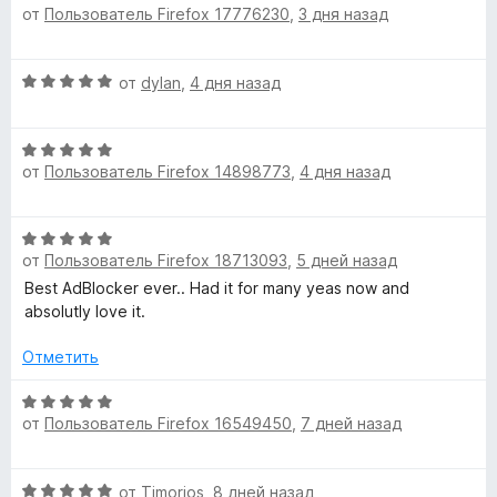
от
Пользователь Firefox 17776230
,
3 дня назад
ц
е
а
з
e
е
н
5
5
н
о
и
О
от
dylan
,
4 дня назад
е
r
н
з
ц
н
а
5
е
о
5
U
О
н
н
и
от
Пользователь Firefox 14898773
,
4 дня назад
ц
е
а
з
l
е
н
5
5
н
о
и
О
е
н
t
з
от
Пользователь Firefox 18713093
,
5 дней назад
ц
н
а
5
е
Best AdBlocker ever.. Had it for many yeas now and
о
5
i
н
absolutly love it.
н
и
е
а
з
m
н
Отметить
5
5
о
и
н
О
a
з
от
Пользователь Firefox 16549450
,
7 дней назад
а
ц
5
5
е
t
и
н
О
от
Timorios
,
8 дней назад
з
е