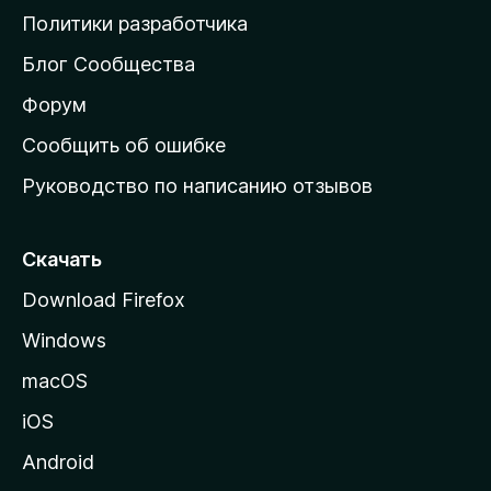
о
Политики разработчика
м
Блог Сообщества
а
ш
Форум
н
Сообщить об ошибке
ю
Руководство по написанию отзывов
ю
с
т
Скачать
р
Download Firefox
а
Windows
н
и
macOS
ц
iOS
у
M
Android
o