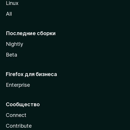
Linux
z
All
i
l
l
Последние сборки
a
Nightly
Beta
Firefox для бизнеса
Enterprise
Сообщество
Connect
Contribute