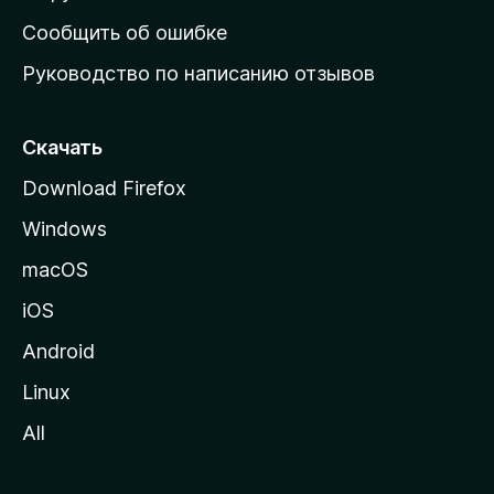
н
Сообщить об ошибке
ю
Руководство по написанию отзывов
ю
с
т
Скачать
р
Download Firefox
а
Windows
н
и
macOS
ц
iOS
у
M
Android
o
Linux
z
All
i
l