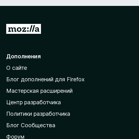
П
е
р
е
Дополнения
й
О сайте
т
и
Блог дополнений для Firefox
н
Мастерская расширений
а
Центр разработчика
д
о
Политики разработчика
м
Блог Сообщества
а
ш
Форум