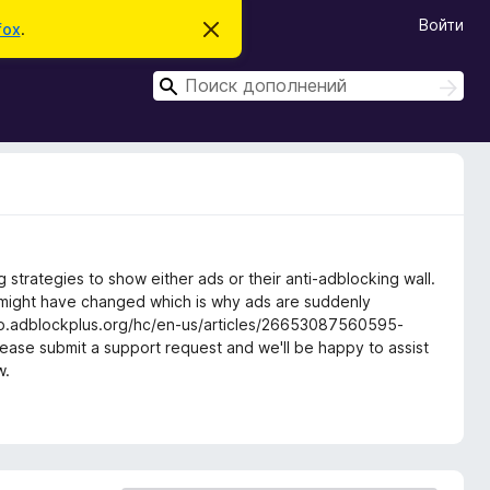
Войти
fox
.
С
к
р
П
ы
П
т
о
о
ь
и
и
э
с
т
с
к
о
к
у
в
е
д
о
м
 strategies to show either ads or their anti-adblocking wall.
л
 might have changed which is why ads are suddenly
е
/help.adblockplus.org/hc/en-us/articles/26653087560595-
н
и
ease submit a support request and we'll be happy to assist
е
w.