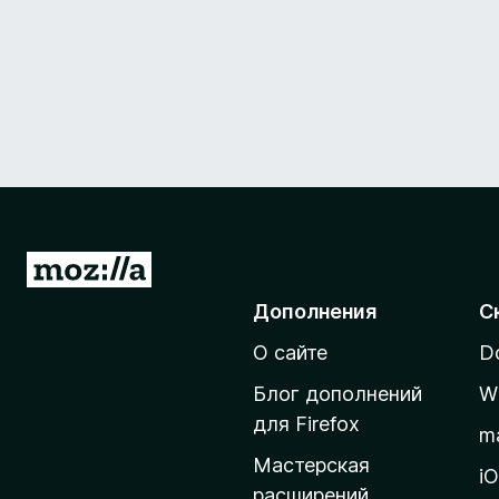
П
е
Дополнения
С
р
О сайте
D
е
й
Блог дополнений
W
т
для Firefox
m
и
Мастерская
н
i
расширений