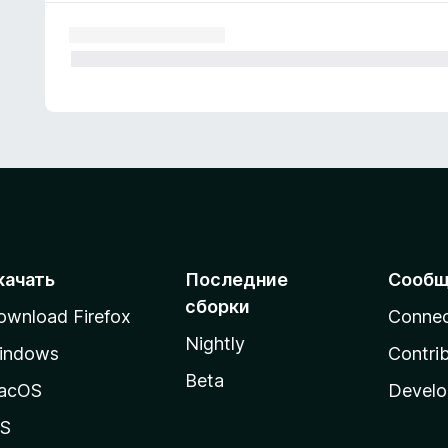
качать
Последние
Сообщ
сборки
ownload Firefox
Conne
Nightly
indows
Contri
Beta
acOS
Develo
OS