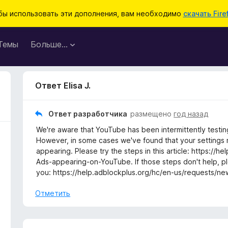
бы использовать эти дополнения, вам необходимо
скачать Fire
Темы
Больше…
Ответ Elisa J.
Ответ разработчика
размещено
год назад
We're aware that YouTube has been intermittently testing
However, in some cases we've found that your settings
appearing. Please try the steps in this article: https:/
Ads-appearing-on-YouTube. If those steps don't help, pl
you: https://help.adblockplus.org/hc/en-us/requests/ne
Отметить