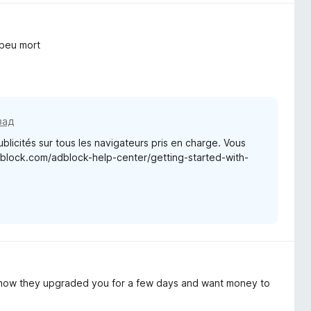
 peu mort
зад
blicités sur tous les navigateurs pris en charge. Vous
adblock.com/adblock-help-center/getting-started-with-
y how they upgraded you for a few days and want money to