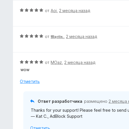
н
н
5
а
е
О
от
Aoi
,
2 месяца назад
4
н
ц
и
о
е
з
н
н
5
а
е
О
от
𝕸𝖖𝖗𝖙𝖎𝖓.
,
2 месяца назад
1
н
ц
и
о
е
з
н
н
5
а
е
О
от
MOaz
,
2 месяца назад
5
н
ц
wow
и
о
е
з
н
н
Отметить
5
а
е
5
н
и
о
Ответ разработчика
размещено
2 месяца 
з
н
5
Thanks for your support! Please feel free to send
а
— Kat C., AdBlock Support
5
и
Отметить
з