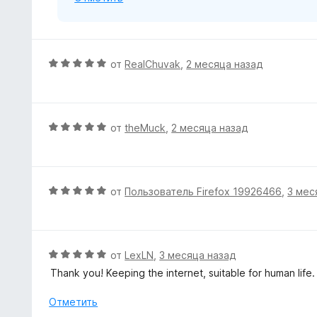
5
О
от
RealChuvak
,
2 месяца назад
ц
е
н
е
О
от
theMuck
,
2 месяца назад
н
ц
о
е
н
н
а
е
О
от
Пользователь Firefox 19926466
,
3 мес
5
н
ц
и
о
е
з
н
н
5
а
е
О
от
LexLN
,
3 месяца назад
5
н
ц
Thank you! Keeping the internet, suitable for human life.
и
о
е
з
н
н
Отметить
5
а
е