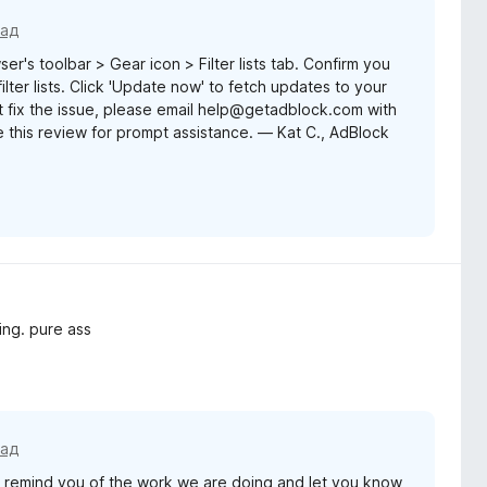
зад
er's toolbar > Gear icon > Filter lists tab. Confirm you
lter lists. Click 'Update now' to fetch updates to your
sn't fix the issue, please email help@getadblock.com with
 this review for prompt assistance. — Kat C., AdBlock
ing. pure ass
зад
remind you of the work we are doing and let you know