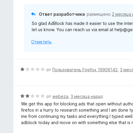
5
н
и
о
Ответ разработчика
размещено
2 месяца 
з
н
5
So glad AdBlock has made it easier to use the inter
а
let us know. You can reach us via email at help@g
5
и
Отметить
з
5
О
от
Пользователь Firefox 19906142
,
3 мес
ц
е
н
е
О
от
webeza
,
3 месяца назад
н
ц
We get this app for blocking ads that open without author
о
е
firefox in a hurry to research something and I am done t
н
н
me from continuing my tasks and everything I typed well...
а
е
adblock today and move on with something else that is n
1
н
и