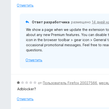
е
Отметить
н
о
н
Ответ разработчика
размещено
14 дней н
а
We show a page when we update the extension to 
1
about any new Premium features. You can disable th
и
icon in the browser toolbar > gear icon > General
з
occasional promotional messages. Feel free to re
5
questions.
Отметить
О
от
Пользователь Firefox 20027566
,
месяц
ц
Adblocker?
е
н
Отметить
е
н