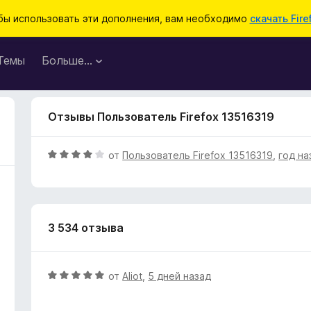
бы использовать эти дополнения, вам необходимо
скачать Fire
Темы
Больше…
Отзывы Пользователь Firefox 13516319
О
от
Пользователь Firefox 13516319
,
год на
ц
е
н
е
3 534 отзыва
н
о
н
а
О
от
Aliot
,
5 дней назад
4
ц
и
е