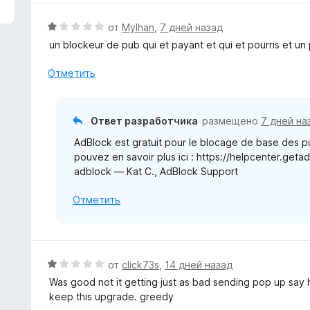
з
н
5
е
О
от
Mylhan
,
7 дней назад
н
ц
un blockeur de pub qui et payant et qui et pourris et un
о
е
н
н
Отметить
а
е
5
н
и
о
Ответ разработчика
размещено
7 дней на
з
н
5
AdBlock est gratuit pour le blocage de base des pu
а
pouvez en savoir plus ici : https://helpcenter.get
1
adblock — Kat C., AdBlock Support
и
з
Отметить
5
О
от
click73s
,
14 дней назад
ц
Was good not it getting just as bad sending pop up sa
е
keep this upgrade. greedy
н