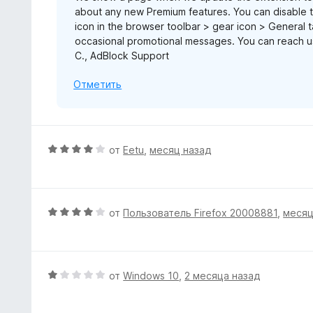
about any new Premium features. You can disable th
1
icon in the browser toolbar > gear icon > General
и
occasional promotional messages. You can reach 
з
C., AdBlock Support
5
Отметить
О
от
Eetu
,
месяц назад
ц
е
н
е
О
от
Пользователь Firefox 20008881
,
месяц
н
ц
о
е
н
н
а
е
О
от
Windows 10
,
2 месяца назад
4
н
ц
и
о
е
з