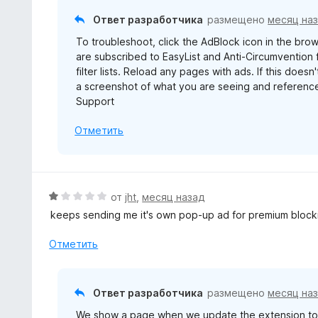
о
Ответ разработчика
размещено
месяц на
н
To troubleshoot, click the AdBlock icon in the brows
а
are subscribed to EasyList and Anti-Circumvention fi
1
filter lists. Reload any pages with ads. If this doe
и
a screenshot of what you are seeing and reference
з
Support
5
Отметить
О
от
jht
,
месяц назад
ц
keeps sending me it's own pop-up ad for premium block
е
н
Отметить
е
н
о
Ответ разработчика
размещено
месяц на
н
We show a page when we update the extension to 
а