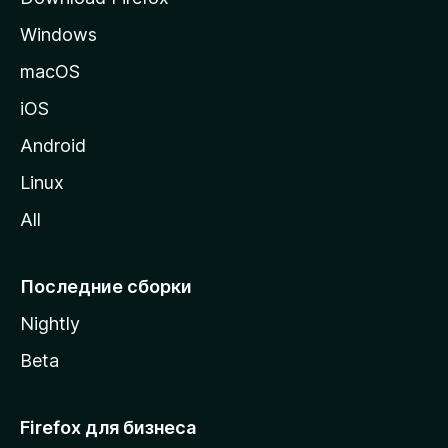
а
Windows
н
и
macOS
ц
iOS
у
M
Android
o
Linux
z
All
i
l
l
Последние сборки
a
Nightly
Beta
Firefox для бизнеса