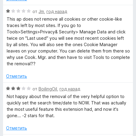
и
е
a
з
н
О
от
Jm
,
год назад
5
о
ц
This ap does not remove all cookies or other cookie-like
н
n
е
traces left by most sites. If you go to
а
н
Tools>Settings>Privacy& Security> Manage Data and click
5
е
twice on "Last used" you will see most recent cookies left
a
и
н
by all sites. You will also see the ones Cookie Manager
з
о
leaves on your computer. You can delete them from there so
g
5
н
why use Cook. Mgr. and then have to visit Tools to complete
а
the removal??
e
1
и
Отметить
з
r
5
О
от
BoilingOil
,
год назад
ц
Not happy about the removal of the very helpful option to
»
е
quickly set the search time/date to NOW. That was actually
н
the most useful feature this extension had, and now it's
е
gone... -2 stars for that.
н
о
Отметить
н