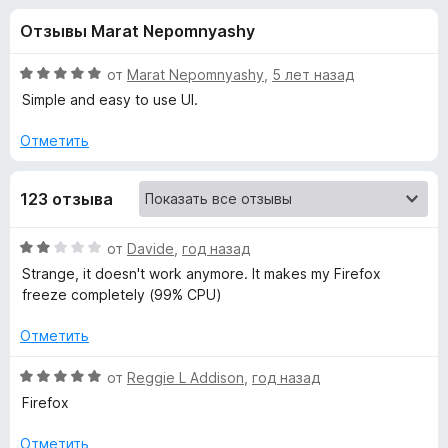
н
,
з
Отзывы Marat Nepomnyashy
7
е
а
и
р
з
О
от
Marat Nepomnyashy
,
5 лет назад
а
«
5
ц
Simple and easy to use UI.
F
е
н
i
Отметить
C
е
r
н
e
o
123 отзыва
о
f
н
o
o
а
О
от
Davide
,
год назад
x
5
ц
Strange, it doesn't work anymore. It makes my Firefox
и
k
е
freeze completely (99% CPU)
з
н
5
е
i
Отметить
н
о
О
от
Reggie L Addison
,
год назад
e
н
ц
Firefox
а
е
M
2
н
Отметить