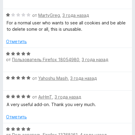
ц
н
а
е
о
4
О
н
от
MartyGreg
,
3 года назад
н
и
ц
е
а
For a normal user who wants to see all cookies and be able
з
е
н
5
to delete some or all, this is unusable.
5
н
о
и
е
н
Отметить
з
н
а
5
о
5
О
н
и
от
Пользователь Firefox 18054980
,
3 года назад
ц
а
з
е
1
5
н
О
и
от
Yahoshu Masih
,
3 года назад
е
ц
з
н
е
5
о
О
н
от
AvHmT
,
3 года назад
н
ц
е
а
A very useful add-on. Thank you very much.
е
н
5
н
о
Отметить
и
е
н
з
н
а
О
5
о
5
от
Пользователь Firefox 13768161
,
4 года назад