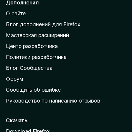
Дополнения
й
О сайте
т
и
Блог дополнений для Firefox
н
Мастерская расширений
а
Центр разработчика
д
о
Политики разработчика
м
Блог Сообщества
а
ш
Форум
н
Сообщить об ошибке
ю
Руководство по написанию отзывов
ю
с
т
Скачать
р
Download Firefox