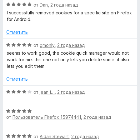
а
О
от
Dan
,
2 года назад
3
ц
I successfully removed cookies for a specific site on Firefox
и
е
for Android.
з
н
5
е
Отметить
н
о
О
от
gmonly
,
2 года назад
н
ц
seems to work good, the cookie quick manager would not
а
е
work for me. this one not only lets you delete some, it also
5
н
lets you edit them
и
е
з
н
Отметить
5
о
н
О
от
jean f...
,
2 года назад
а
ц
5
е
и
О
н
з
от
Пользователь Firefox 15974441
,
2 года назад
ц
е
5
е
н
н
о
О
от
Aidan Stewart
,
2 года назад
е
н