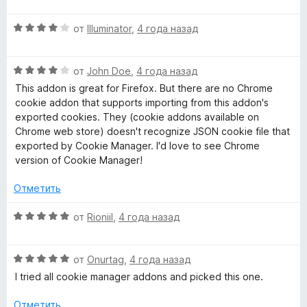
н
е
а
О
н
от
Illuminator
,
4 года назад
5
ц
е
и
е
н
з
О
н
от
John Doe
,
4 года назад
о
5
ц
е
н
This addon is great for Firefox. But there are no Chrome
е
н
а
cookie addon that supports importing from this addon's
н
о
5
exported cookies. They (cookie addons available on
е
н
и
Chrome web store) doesn't recognize JSON cookie file that
н
а
з
exported by Cookie Manager. I'd love to see Chrome
о
4
5
version of Cookie Manager!
н
и
а
з
Отметить
4
5
и
О
от
Rioniil
,
4 года назад
з
ц
5
е
О
н
от
Onurtag
,
4 года назад
ц
е
I tried all cookie manager addons and picked this one.
е
н
н
о
Отметить