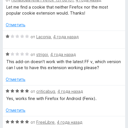
ц
н
и
е
Let me find a cookie that neither Firefox nor the most
а
з
н
popular cookie extension would. Thanks!
5
5
е
и
н
Отметить
з
о
5
н
О
от
Laconia
,
4 года назад
а
ц
5
е
О
и
н
от
strigoi
,
4 года назад
ц
з
е
This add-on doesn't work with the latest FF v, which version
е
5
н
can I use to have this extension working please?
н
о
е
н
Отметить
н
а
о
1
О
от
criticabug
,
4 года назад
н
и
ц
Yes, works fine with Firefox for Android (Fenix).
а
з
е
1
5
н
Отметить
и
е
з
н
О
от
FreeLibre
,
4 года назад
5
о
ц