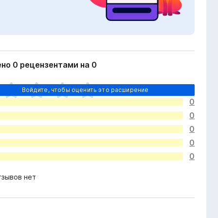
но 0 рецензентами на 0
Войдите, чтобы оценить это расширение
0
0
0
0
0
тзывов нет