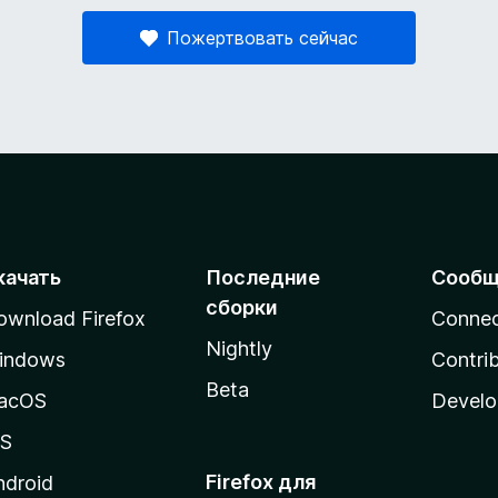
Пожертвовать сейчас
качать
Последние
Сообщ
сборки
ownload Firefox
Conne
Nightly
indows
Contri
Beta
acOS
Develo
OS
Firefox для
ndroid