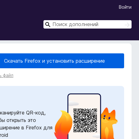
Войти
П
П
о
о
и
и
с
с
к
к
Скачать Firefox и установить расширение
ь файл
канируйте QR-код,
бы открыть это
ширение в Firefox для
roid