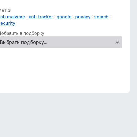
Метки
anti malware
anti tracker
google
privacy
search
security
Добавить в подборку