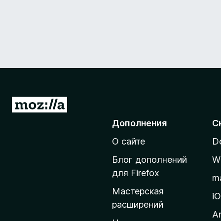
П
е
Дополнения
С
р
О сайте
D
е
й
Блог дополнений
W
т
для Firefox
m
и
Мастерская
н
i
расширений
а
A