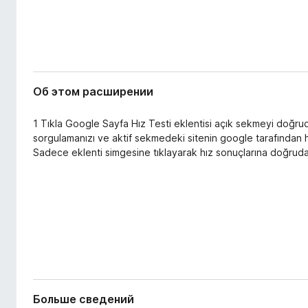
ш
з
и
е
р
р
е
а
н
и
F
я
Об этом расширении
i
r
1 Tıkla Google Sayfa Hız Testi eklentisi açık sekmeyi do
e
sorgulamanızı ve aktif sekmedeki sitenin google tarafından h
f
Sadece eklenti simgesine tıklayarak hız sonuçlarına doğrudan 
o
x
Больше сведений