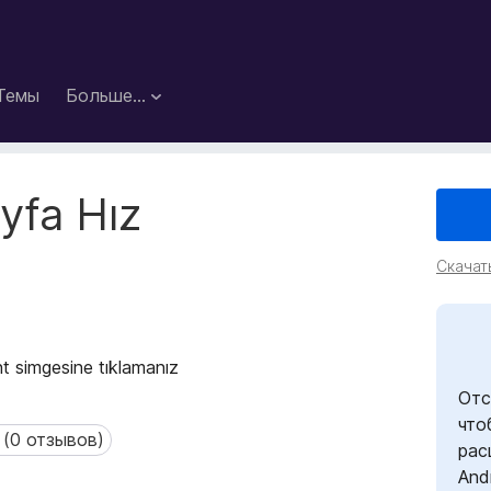
Темы
Больше…
yfa Hız
Скачат
nt simgesine tıklamanız
Отс
что
 (0 отзывов)
0 отзывов)
рас
And