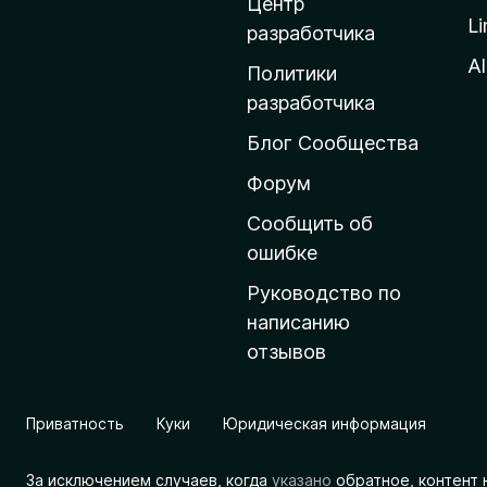
д
Центр
Li
о
разработчика
м
Al
Политики
а
разработчика
ш
Блог Сообщества
н
ю
Форум
ю
Сообщить об
с
ошибке
т
Руководство по
р
написанию
а
отзывов
н
и
ц
Приватность
Куки
Юридическая информация
у
M
За исключением случаев, когда
указано
обратное, контент 