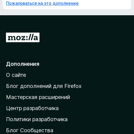
Пожаловаться на это дополнение
П
е
р
е
Дополнения
й
О сайте
т
и
Блог дополнений для Firefox
н
Мастерская расширений
а
Центр разработчика
д
о
Политики разработчика
м
Блог Сообщества
а