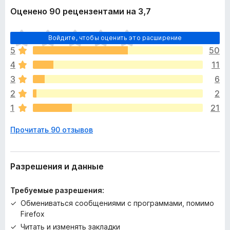
Оценено 90 рецензентами на 3,7
О
Войдите, чтобы оценить это расширение
ц
5
50
е
4
11
н
о
3
6
к
2
2
п
1
21
о
к
Прочитать 90 отзывов
а
н
е
т
Разрешения и данные
Требуемые разрешения:
Обмениваться сообщениями с программами, помимо
Firefox
Читать и изменять закладки