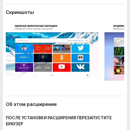
и
з
р
Скриншоты
е
е
р
н
и
а
я
F
i
r
e
f
o
x
Об этом расширении
ПОСЛЕ УСТАНОВКИ РАСШИРЕНИЯ ПЕРЕЗАПУСТИТЕ
БРАУЗЕР