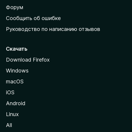
ш
Форум
н
Сообщить об ошибке
ю
Руководство по написанию отзывов
ю
с
т
Скачать
р
Download Firefox
а
Windows
н
и
macOS
ц
iOS
у
M
Android
o
Linux
z
All
i