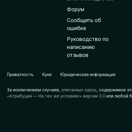
н
ю
Форум
ю
Сообщить об
с
ошибке
т
Руководство по
р
написанию
а
отзывов
н
и
ц
Приватность
Куки
Юридическая информация
у
M
За исключением случаев,
описанных здесь
, содержимое эт
o
«Атрибуция — На тех же условиях» версии 3.0
или любой б
z
i
l
l