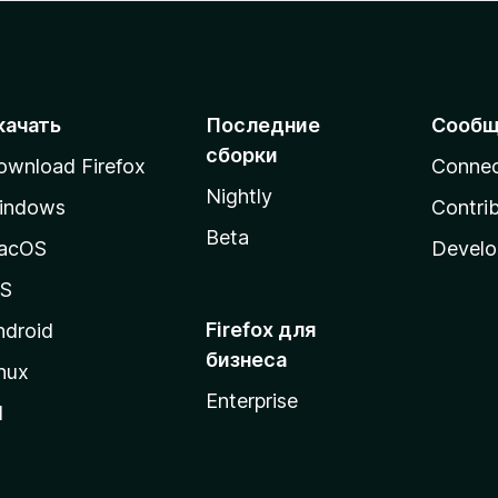
качать
Последние
Сообщ
сборки
ownload Firefox
Conne
Nightly
indows
Contri
Beta
acOS
Develo
OS
Firefox для
ndroid
бизнеса
nux
Enterprise
l