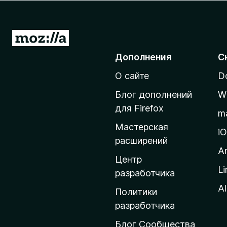
з
е
р
П
а
е
Дополнения
С
F
р
i
О сайте
D
е
r
й
e
Блог дополнений
W
т
f
для Firefox
m
o
и
Мастерская
x
н
i
расширений
а
A
д
Центр
Li
о
разработчика
м
Al
Политики
а
разработчика
ш
Блог Сообщества