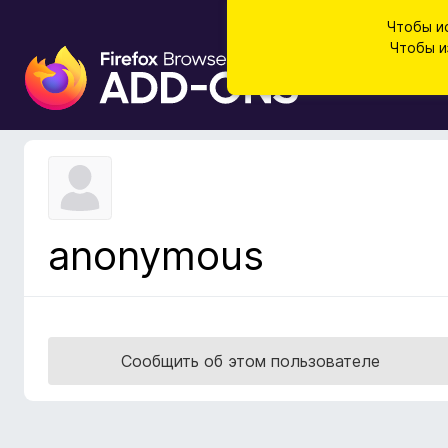
Чтобы и
Чтобы и
Д
о
п
о
л
н
е
н
anonymous
и
я
д
л
я
Сообщить об этом пользователе
б
р
а
у