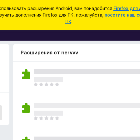
спользовать расширения Android, вам понадобится
Firefox для 
зучить дополнения Firefox для ПК, пожалуйста,
посетите наш с
ПК
.
Расширения от nervvv
О
ц
е
н
о
к
О
п
ц
о
е
к
н