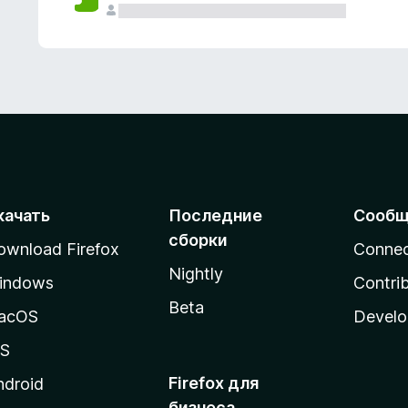
качать
Последние
Сообщ
сборки
ownload Firefox
Conne
Nightly
indows
Contri
Beta
acOS
Develo
OS
Firefox для
ndroid
бизнеса