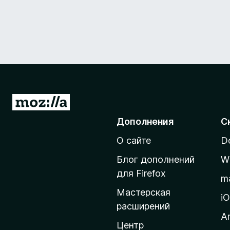
П
е
Дополнения
С
р
О сайте
D
е
й
Блог дополнений
W
т
для Firefox
m
и
Мастерская
н
i
расширений
а
A
д
Центр