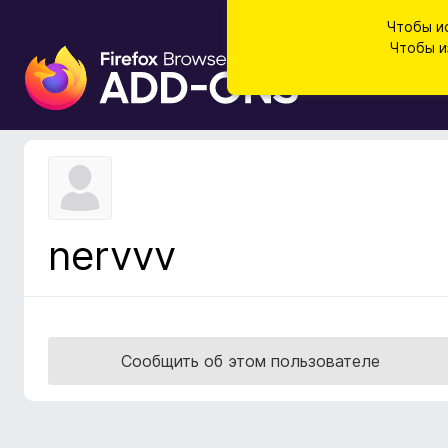
Чтобы и
Чтобы и
Д
о
п
о
л
н
е
н
nervvv
и
я
д
л
я
Сообщить об этом пользователе
б
р
а
у