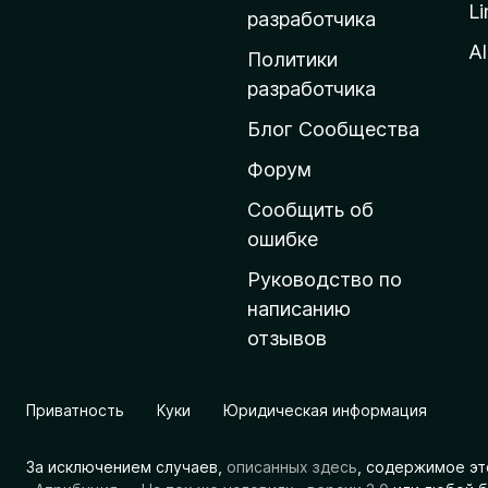
Li
о
разработчика
м
Al
Политики
а
разработчика
ш
Блог Сообщества
н
ю
Форум
ю
Сообщить об
с
ошибке
т
Руководство по
р
написанию
а
отзывов
н
и
ц
Приватность
Куки
Юридическая информация
у
M
За исключением случаев,
описанных здесь
, содержимое эт