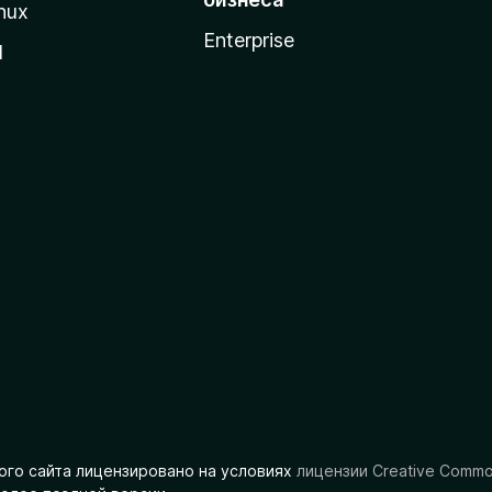
nux
Enterprise
l
ого сайта лицензировано на условиях
лицензии Creative Comm