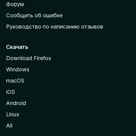
ш
Форум
н
Сообщить об ошибке
ю
Руководство по написанию отзывов
ю
с
т
Скачать
р
Download Firefox
а
Windows
н
и
macOS
ц
iOS
у
M
Android
o
Linux
z
All
i
l