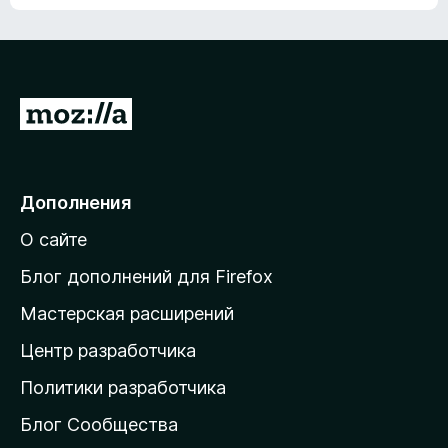
ц
о
е
к
н
а
о
н
к
е
п
П
т
о
е
к
р
а
н
е
Дополнения
е
й
т
О сайте
т
и
Блог дополнений для Firefox
н
Мастерская расширений
а
Центр разработчика
д
о
Политики разработчика
м
Блог Сообщества
а