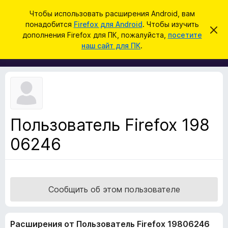
П
Войти
Чтобы использовать расширения Android, вам
о
понадобится
Firefox для Android
. Чтобы изучить
Д
С
и
дополнения Firefox для ПК, пожалуйста,
посетите
к
о
наш сайт для ПК
.
р
с
п
ы
к
т
о
ь
л
э
т
н
о
е
у
в
н
е
Пользователь Firefox 198
и
д
о
06246
я
м
д
л
е
л
н
я
и
е
б
Сообщить об этом пользователе
р
а
Расширения от Пользователь Firefox 19806246
у