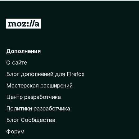
н
а
о
н
к
е
п
П
т
о
е
к
р
а
н
е
Дополнения
е
й
т
О сайте
т
и
Блог дополнений для Firefox
н
Мастерская расширений
а
Центр разработчика
д
о
Политики разработчика
м
Блог Сообщества
а
ш
Форум