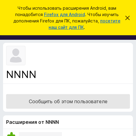
П
Войти
Чтобы использовать расширения Android, вам
о
понадобится
Firefox для Android
. Чтобы изучить
Д
С
и
дополнения Firefox для ПК, пожалуйста,
посетите
к
о
наш сайт для ПК
.
р
с
п
ы
к
т
о
ь
л
э
т
н
о
е
у
в
н
е
NNNN
и
д
о
я
м
д
л
е
л
н
Сообщить об этом пользователе
я
и
е
б
р
Расширения от NNNN
а
у