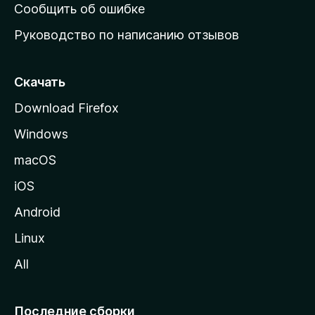
н
Сообщить об ошибке
ю
Руководство по написанию отзывов
ю
с
т
Скачать
р
Download Firefox
а
Windows
н
и
macOS
ц
iOS
у
M
Android
o
Linux
z
All
i
l
l
Последние сборки