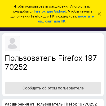
П
Войти
Чтобы использовать расширения Android, вам
о
понадобится
Firefox для Android
. Чтобы изучить
Д
С
и
дополнения Firefox для ПК, пожалуйста,
посетите
к
о
наш сайт для ПК
.
р
с
п
ы
к
т
о
ь
л
э
т
н
о
е
у
в
н
е
Пользователь Firefox 197
и
д
о
70252
я
м
д
л
е
л
н
я
и
е
б
Сообщить об этом пользователе
р
а
Расширения от Пользователь Firefox 19770252
у