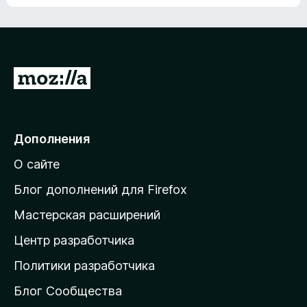
ц
о
е
к
н
а
о
н
к
е
п
П
т
о
е
к
р
а
н
е
Дополнения
е
й
т
О сайте
т
и
Блог дополнений для Firefox
н
Мастерская расширений
а
Центр разработчика
д
о
Политики разработчика
м
Блог Сообщества
а