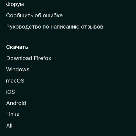
ш
Форум
н
Сообщить об ошибке
ю
Руководство по написанию отзывов
ю
с
т
Скачать
р
Download Firefox
а
Windows
н
и
macOS
ц
iOS
у
M
Android
o
Linux
z
All
i
l