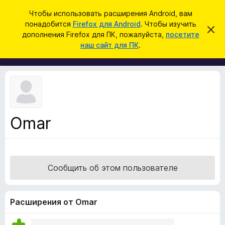
П
Войти
Чтобы использовать расширения Android, вам
о
понадобится
Firefox для Android
. Чтобы изучить
Д
С
и
дополнения Firefox для ПК, пожалуйста,
посетите
к
о
наш сайт для ПК
.
р
с
п
ы
к
т
о
ь
л
э
т
н
о
е
у
в
н
е
Omar
и
д
о
я
м
д
л
е
л
н
Сообщить об этом пользователе
я
и
е
б
р
Расширения от Omar
а
у