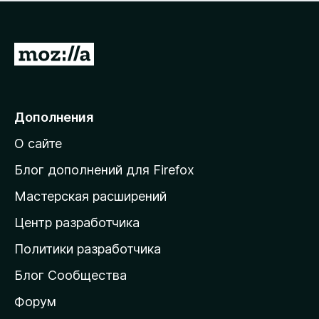
н
а
о
н
к
е
п
П
т
о
е
к
р
а
н
е
Дополнения
е
й
т
О сайте
т
и
Блог дополнений для Firefox
н
Мастерская расширений
а
Центр разработчика
д
о
Политики разработчика
м
Блог Сообщества
а
ш
Форум