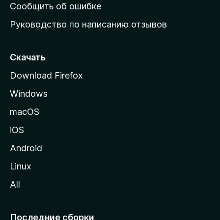
н
Сообщить об ошибке
ю
Руководство по написанию отзывов
ю
с
т
Скачать
р
Download Firefox
а
Windows
н
и
macOS
ц
iOS
у
M
Android
o
Linux
z
All
i
l
l
Последние сборки