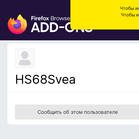
Чтобы и
Чтобы и
Д
о
п
о
л
н
е
н
HS68Svea
и
я
д
л
я
Сообщить об этом пользователе
б
р
а
у