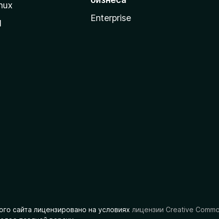
nux
Enterprise
l
ого сайта лицензировано на условиях
лицензии Creative Comm