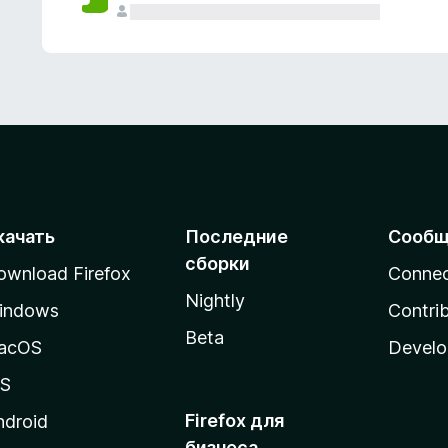
качать
Последние
Сообщ
сборки
ownload Firefox
Conne
Nightly
indows
Contri
Beta
acOS
Develo
OS
Firefox для
ndroid
бизнеса