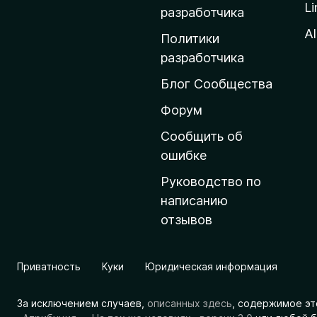
Li
о
разработчика
м
Al
Политики
а
разработчика
ш
Блог Сообщества
н
ю
Форум
ю
Сообщить об
с
ошибке
т
Руководство по
р
написанию
а
отзывов
н
и
ц
Приватность
Куки
Юридическая информация
у
M
За исключением случаев,
описанных здесь
, содержимое эт