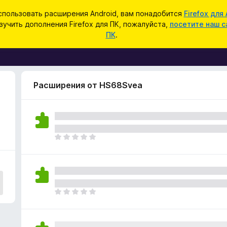
спользовать расширения Android, вам понадобится
Firefox для 
зучить дополнения Firefox для ПК, пожалуйста,
посетите наш с
ПК
.
Расширения от HS68Svea
О
ц
е
н
о
к
О
п
ц
о
е
к
н