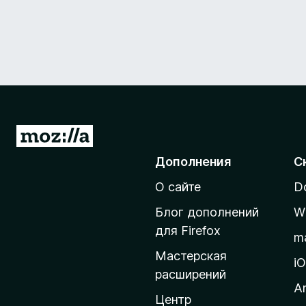
П
е
Дополнения
С
р
О сайте
D
е
й
Блог дополнений
W
т
для Firefox
m
и
Мастерская
н
i
расширений
а
A
д
Центр