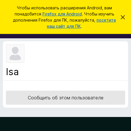
П
Войти
Чтобы использовать расширения Android, вам
о
понадобится
Firefox для Android
. Чтобы изучить
Д
С
и
дополнения Firefox для ПК, пожалуйста,
посетите
к
о
наш сайт для ПК
.
р
с
п
ы
к
т
о
ь
л
э
т
н
о
е
у
в
н
е
Isa
и
д
о
я
м
д
л
е
л
н
Сообщить об этом пользователе
я
и
е
б
р
а
у