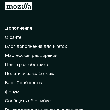
з
П
е
е
р
р
а
е
Дополнения
F
й
i
О сайте
т
r
и
e
Блог дополнений для Firefox
f
н
Мастерская расширений
o
а
x
Центр разработчика
д
о
Политики разработчика
м
Блог Сообщества
а
ш
Форум
н
Сообщить об ошибке
ю
Руководство по написанию отзывов