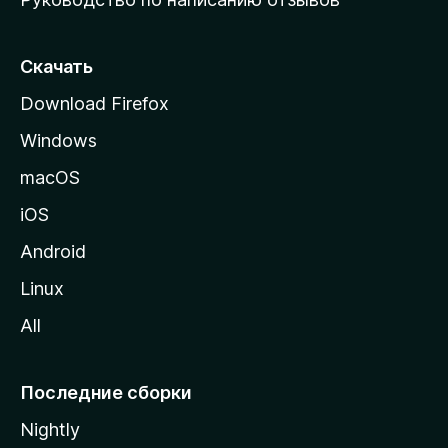
ю
с
т
Скачать
р
Download Firefox
а
Windows
н
и
macOS
ц
iOS
у
M
Android
o
Linux
z
All
i
l
l
Последние сборки
a
Nightly