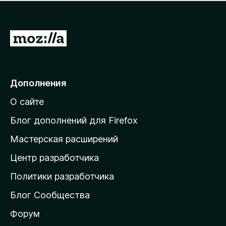
н
а
о
н
к
е
п
П
т
о
е
к
р
а
н
е
Дополнения
е
й
т
О сайте
т
и
Блог дополнений для Firefox
н
Мастерская расширений
а
Центр разработчика
д
о
Политики разработчика
м
Блог Сообщества
а
ш
Форум