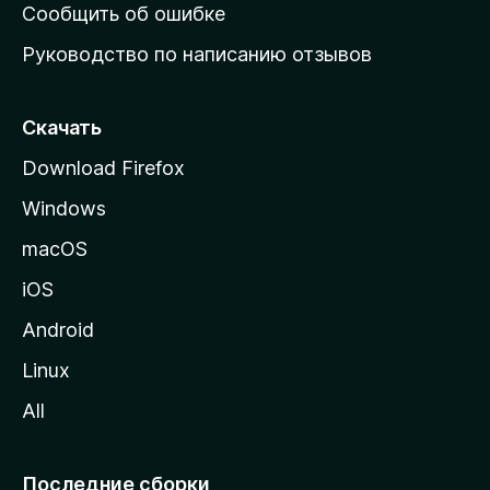
н
Сообщить об ошибке
ю
Руководство по написанию отзывов
ю
с
т
Скачать
р
Download Firefox
а
Windows
н
и
macOS
ц
iOS
у
M
Android
o
Linux
z
All
i
l
l
Последние сборки