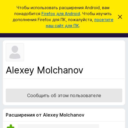
П
Войти
Чтобы использовать расширения Android, вам
о
понадобится
Firefox для Android
. Чтобы изучить
Д
С
и
дополнения Firefox для ПК, пожалуйста,
посетите
к
о
наш сайт для ПК
.
р
с
п
ы
к
т
о
ь
л
э
т
н
о
е
у
в
н
е
Alexey Molchanov
и
д
о
я
м
д
л
е
л
н
Сообщить об этом пользователе
я
и
е
б
р
Расширения от Alexey Molchanov
а
у