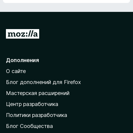
ц
о
е
к
н
а
о
н
к
е
п
П
т
о
е
к
р
а
н
е
Дополнения
е
й
т
О сайте
т
и
Блог дополнений для Firefox
н
Мастерская расширений
а
Центр разработчика
д
о
Политики разработчика
м
Блог Сообщества
а