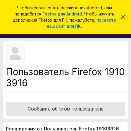
П
Войти
Чтобы использовать расширения Android, вам
о
понадобится
Firefox для Android
. Чтобы изучить
Д
С
и
дополнения Firefox для ПК, пожалуйста,
посетите
к
о
наш сайт для ПК
.
р
с
п
ы
к
т
о
ь
л
э
т
н
о
е
у
в
н
е
Пользователь Firefox 1910
и
д
о
3916
я
м
д
л
е
л
н
я
и
е
б
Сообщить об этом пользователе
р
а
Расширения от Пользователь Firefox 19103916
у