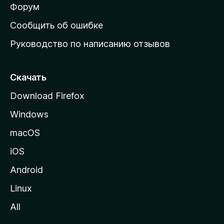
ш
Форум
н
Сообщить об ошибке
ю
Руководство по написанию отзывов
ю
с
т
Скачать
р
Download Firefox
а
Windows
н
и
macOS
ц
iOS
у
M
Android
o
Linux
z
All
i
l