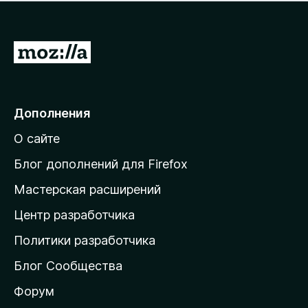
н
а
о
н
к
е
п
П
т
о
е
к
р
а
н
е
Дополнения
е
й
т
О сайте
т
и
Блог дополнений для Firefox
н
Мастерская расширений
а
Центр разработчика
д
о
Политики разработчика
м
Блог Сообщества
а
ш
Форум