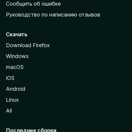
н
Сообщить об ошибке
ю
Руководство по написанию отзывов
ю
с
т
Скачать
р
Download Firefox
а
Windows
н
и
macOS
ц
iOS
у
M
Android
o
Linux
z
All
i
l
l
Последние сборки